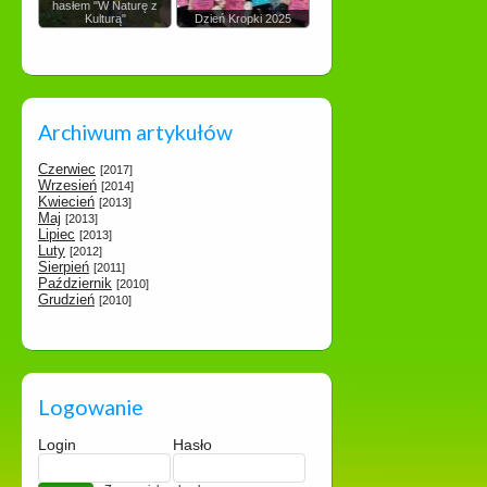
hasłem "W Naturę z
Kulturą"
Dzień Kropki 2025
Archiwum artykułów
Czerwiec
[2017]
Wrzesień
[2014]
Kwiecień
[2013]
Maj
[2013]
Lipiec
[2013]
Luty
[2012]
Sierpień
[2011]
Październik
[2010]
Grudzień
[2010]
Logowanie
Login
Hasło