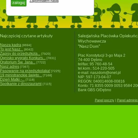
Zapomniałem hasła
Najczęściej czytane artykuły
Salezjańska Placówka Opiekuńc
Wychowawcza
Nasza kadra
[8694]
"Nasz Dom"
To jest Nasz...
[8042]
Zapisy do przedszkola...
[7920]
Plac Konstytucji 3-go Maja 2
Ognisko wygrało Konkurs...
[7831]
74-400 Dębno
Oratorium Św. Jana...
[7722]
tel/fax: 95 760-48-54
Nasz adres
[7367]
tel.kom.: 514-220-505
Pasowanie na przedszkolaka!
[7225]
e-mail: naszdom@onet.pl
19 ministranckie święto...
[7168]
NIP: 597-173-04-07
Dzień Matki -...
[7118]
REGON: 040014608-00816
Spotkanie z dinozaurami
[7115]
Konto: 71 8355 0009 0053 9584 2
Bank GBS O/Dębno
Panel poczty
|
Panel adminis