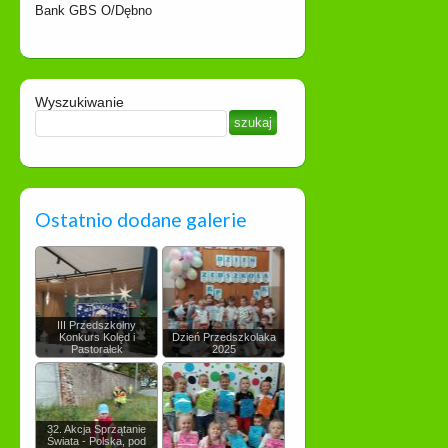
Bank GBS O/Dębno
Wyszukiwanie
Ostatnio dodane galerie
III Przedszkolny
Konkurs Kolęd i
Dzień Przedszkolaka
Pastorałek
2025
32. Akcja Sprzątanie
Świata - Polska, pod