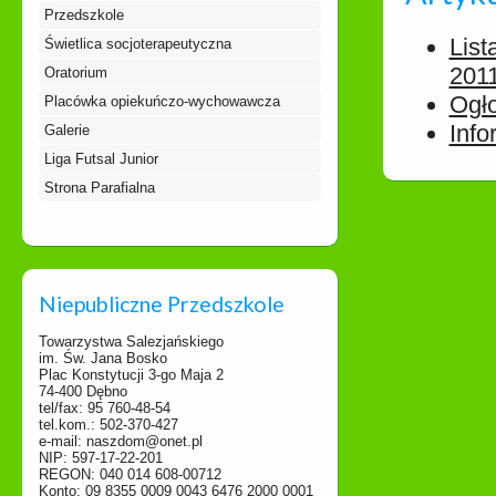
Przedszkole
List
Świetlica socjoterapeutyczna
201
Oratorium
Ogło
Placówka opiekuńczo-wychowawcza
Info
Galerie
Liga Futsal Junior
Strona Parafialna
Niepubliczne Przedszkole
Towarzystwa Salezjańskiego
im. Św. Jana Bosko
Plac Konstytucji 3-go Maja 2
74-400 Dębno
tel/fax: 95 760-48-54
tel.kom.: 502-370-427
e-mail: naszdom@onet.pl
NIP: 597-17-22-201
REGON: 040 014 608-00712
Konto: 09 8355 0009 0043 6476 2000 0001