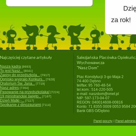
Dzię
za rok!
Najczęściej czytane artykuły
Salezjańska Placówka Opiekuńc
Wychowawcza
Nasza kadra
[8693]
"Nasz Dom"
To jest Nasz...
[8041]
Zapisy do przedszkola...
[7917]
Plac Konstytucji 3-go Maja 2
Ognisko wygrało Konkurs...
[7828]
74-400 Dębno
Oratorium Św. Jana...
[7719]
tel/fax: 95 760-48-54
Nasz adres
[7364]
tel.kom.: 514-220-505
Pasowanie na przedszkolaka!
[7224]
e-mail: naszdom@onet.pl
19 ministranckie święto...
[7167]
NIP: 597-173-04-07
Dzień Matki -...
[7117]
REGON: 040014608-00816
Spotkanie z dinozaurami
[7114]
Konto: 71 8355 0009 0053 9584 2
Bank GBS O/Dębno
Panel poczty
|
Panel adminis