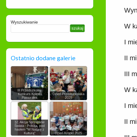
Wyni
Wyszukiwanie
W ka
I mi
II m
Ostatnio dodane galerie
III 
W ka
III Przedszkolny
Konkurs Kolęd i
Dzień Przedszkolaka
Pastorałek
2025
I mi
II m
32. Akcja Sprzątanie
Świata - Polska, pod
hasłem "W Naturę z
Kulturą"
Dzień Kropki 2025