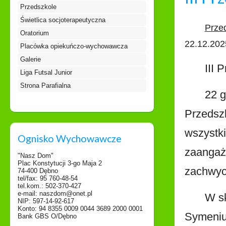
Przedszkole
Świetlica socjoterapeutyczna
Prze
Oratorium
22.12.202
Placówka opiekuńczo-wychowawcza
Galerie
III 
Liga Futsal Junior
Strona Parafialna
22 g
Przedszk
wszystki
Ognisko Wychowawcze
zaangażo
"Nasz Dom"
Plac Konstytucji 3-go Maja 2
zachwyca
74-400 Dębno
tel/fax: 95 760-48-54
tel.kom.: 502-370-427
e-mail: naszdom@onet.pl
W sk
NIP: 597-14-92-617
Konto: 94 8355 0009 0044 3689 2000 0001
Symeniu
Bank GBS O/Dębno