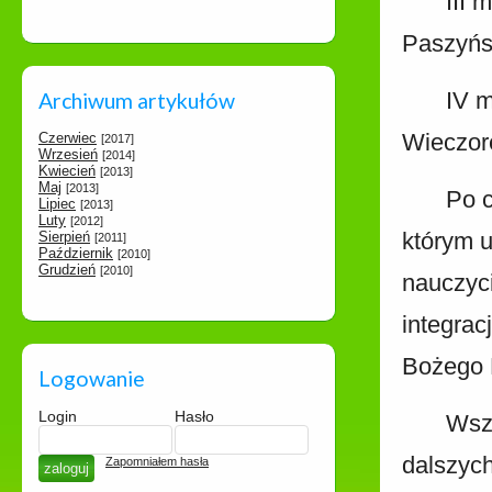
III 
Paszyńs
IV m
Archiwum artykułów
Wieczor
Czerwiec
[2017]
Wrzesień
[2014]
Kwiecień
[2013]
Maj
[2013]
Po c
Lipiec
[2013]
Luty
[2012]
którym u
Sierpień
[2011]
Październik
[2010]
Grudzień
[2010]
nauczyci
integrac
Bożego 
Logowanie
Login
Hasło
Wszy
dalszyc
Zapomniałem hasła