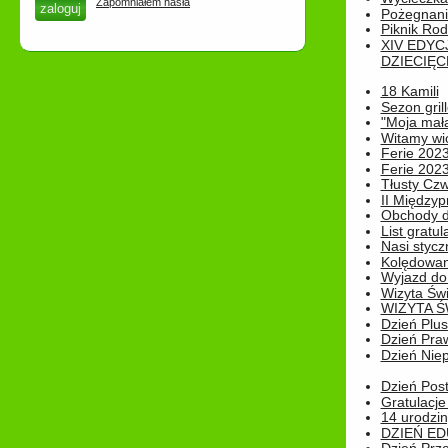
Zapomniałem hasła
Pożegnani
Piknik Rod
XIV EDYC
DZIECIĘC
18 Kamili
Sezon gri
"Moja mał
Witamy wi
Ferie 2023
Ferie 2023
Tłusty Cz
II Międzyp
Obchody d
List gratul
Nasi styczn
Kolędowan
Wyjazd do 
Wizyta Świ
WIZYTA Ś
Dzień Plu
Dzień Pra
Dzień Niep
Dzień Post
Gratulacje
14 urodzin
DZIEŃ ED