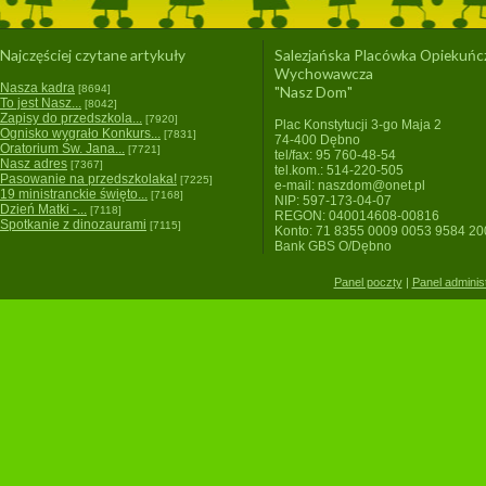
Najczęściej czytane artykuły
Salezjańska Placówka Opiekuńc
Wychowawcza
Nasza kadra
[8694]
"Nasz Dom"
To jest Nasz...
[8042]
Zapisy do przedszkola...
[7920]
Plac Konstytucji 3-go Maja 2
Ognisko wygrało Konkurs...
[7831]
74-400 Dębno
Oratorium Św. Jana...
[7721]
tel/fax: 95 760-48-54
Nasz adres
[7367]
tel.kom.: 514-220-505
Pasowanie na przedszkolaka!
[7225]
e-mail: naszdom@onet.pl
19 ministranckie święto...
[7168]
NIP: 597-173-04-07
Dzień Matki -...
[7118]
REGON: 040014608-00816
Spotkanie z dinozaurami
[7115]
Konto: 71 8355 0009 0053 9584 2
Bank GBS O/Dębno
Panel poczty
|
Panel adminis