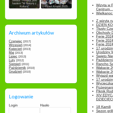
Świata - Polska, pod
hasłem "W Naturę z
Wizyta w 
Kulturą"
Dzień Kropki 2025
Centrum...
Wielkanoc 
Z wizytą n
DZIEŃ KO
Tłusty Cz
Archiwum artykułów
Obchody Dn
Ferie 2024
Ferie 2024
Czerwiec
[2017]
Ferie 2024
Wrzesień
[2014]
17 urodzin
Kwiecień
[2013]
Urodziny W
Maj
[2013]
Święto Nie
Lipiec
[2013]
Październi
Luty
[2012]
Rancho Sa
Sierpień
[2011]
Wakacje 2
Październik
[2010]
Grudzień
Wakacje 20
[2010]
Wyjazd wak
17 urodzin
Wycieczka
Pożegnani
Piknik Rod
XIV EDYC
Logowanie
DZIECIĘC
Login
Hasło
18 Kamili
Sezon gri