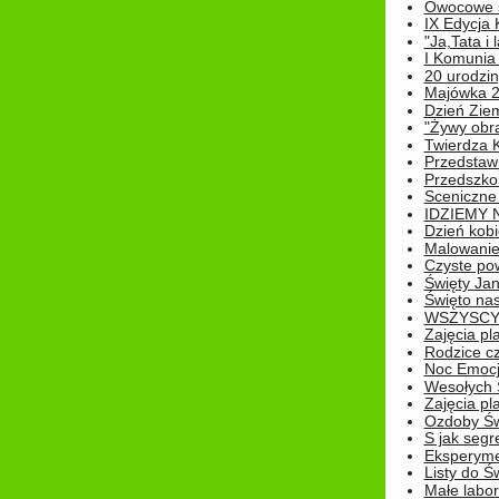
Owocowe s
IX Edycja 
"Ja,Tata i 
I Komunia 
20 urodziny
Majówka 
Dzień Ziem
"Żywy obra
Twierdza 
Przedstaw
Przedszkol
Sceniczne
IDZIEMY 
Dzień kobi
Malowanie
Czyste pow
Święty Ja
Święto na
WSZYSCY 
Zajęcia pl
Rodzice cz
Noc Emocj
Wesołych 
Zajęcia pl
Ozdoby Św
S jak segr
Eksperyme
Listy do Ś
Małe labo