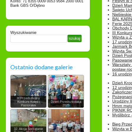
Festyn w 
Konto: 71 8355 0009 0053 9584 2000 0001
Dzień Ma
Bank GBS O/Dębno
Święto Uch
Niebieskie
BAL KAR
Ferie 2025
Obchody Dn
Wyszukiwanie
III Konkurs
Wizyta u 
17 urodzin
Jarmark B
Wizyta Św.
Dzień Post
Pasowanie
Warsztaty
Ostatnio dodane galerie
postaw rod
16 urodzin
Dzień Kro
12 urodzin
Zakończen
Pożegnani
III Przedszkolny
Urodziny Wik
Konkurs Kolęd i
Dzień Przedszkolaka
Pastorałek
2025
Hmm metamo
PIKNIK R
Myślibórz 
Bieg Prze
Wizyta w B
32. Akcja Sprzątanie