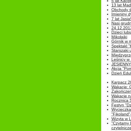
5 lat Kacp
13 lat Madz
Obchody św
Imieniny d
7 lat Jasia
Nasi grudni
24.12.2013r
Dzieci lubi
Mikołajki
Górnik w 
Spektakl "
Starszaki 
Międzyprze
Leśnicy w
JESIENNY
Akcja "Pom
Dzień Edu
Karpacz 2
Wakacje: 
Zakończen
Wakacje n
Rocznica 
Festyn "Dz
Wycieczka
"Fikoland"
Wizyta w L
"Czytamy D
czytelnicze