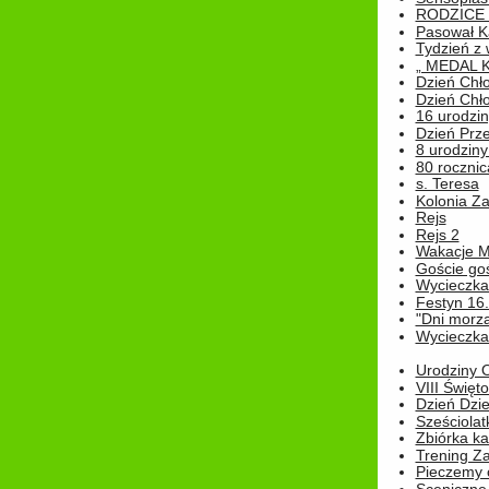
RODZICE 
Pasował K
Tydzień z
„ MEDAL 
Dzień Chł
Dzień Chł
16 urodziny
Dzień Prz
8 urodziny 
80 rocznic
s. Teresa
Kolonia Z
Rejs
Rejs 2
Wakacje M
Goście go
Wycieczka 
Festyn 16
"Dni morz
Wycieczka 
Urodziny Ol
VIII Święt
Dzień Dzi
Sześciolat
Zbiórka ka
Trening Za
Pieczemy 