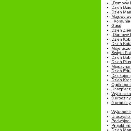
„Domowy Mi
Dzień Dzie
Dzień Mam
Majowy wy
I Komunia S
Gość
Dzień Zie
„Domowy Mi
Dzień Kob
Dzień Kot
Moje uczuc
Święto Pat
Dzień Babc
Dzień Plu
Międzynar
Dzień Edu
Dziękuje
Dzień Kro
Ogólnopol
Ubezpiecz
Wycieczka
9 urodziny
9 urodziny
Wykonanie 
Uroczyste
Podwójne u
Projekt E
Dzień Mam