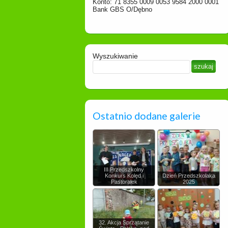
Konto: 71 8355 0009 0053 9584 2000 0001
Bank GBS O/Dębno
Wyszukiwanie
Ostatnio dodane galerie
III Przedszkolny
Konkurs Kolęd i
Dzień Przedszkolaka
Pastorałek
2025
32. Akcja Sprzątanie