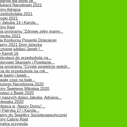
darów dla psów ze...
dukacji Narodowej 2021
iny Adriana
rzedszkolaka 2021
ropki 2021
 Jakuba 14 i Karola...
iny Kasi
cja programu "Zdrowe zęby mamy...
ziecka 2021
ja Konkursu Piosenki Dziecięcej
Mamy 2021 Dom dziecka
zniowi jubilaci Janek (...
 Kamili 16
ekrutacji do przedszkola na...
lorowej Skarpety i Powitanie...
ja programu "Czyste powietrze wokół...
ja do przedszkola na rok...
e baśni i bajek...
ale czas na bale...
Bożego Narodzenia 2020
iny Świętego Mikołaja 2020
staci z Bajek 2020
 naszych dzieci Jakuba, Adriana...
hłopaka 2020
hłopca w „Naszy Domu”...
 Patryka 17 i Karola...
amy do Świetlicy Socjoterapeutycznej
iny Cabrio Rajd
alna przygoda