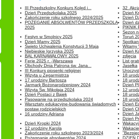
III Przedszkolny Konkurs Kolęd i...
32. Akcj
Dzień Przedszkolaka 2025
Dzień K
Zakończenie roku szkolnego 2024/2025
Dzień D
POŻEGANIE ABSOLWENTÓW PRZEDSZKOLA
Dzień d
PIKNIK
2025
Sezon na
Festyn w Smolnicy 2025
Toruń 20
Dzień Mamy 2025
Spotkani
Święto Uchwalenia Konstytucji 3 Maja
Witamy 
Niebieskie Igrzyska 2025
Dzień K
BAL KARNAWAŁOWY 2025
zdjęcia
Ferie 2025 r. -Warszawa
List grat
Obchody Dnia Patrona św. Jana...
Jasełka
III Konkurs piosenki religijnej
Uroczyst
Wizyta u Zegarmistrza
18 urod
17 urodziny Bartosza
18 urodz
Jarmark Bożonarodzeniowy 2024
Dzień P
Wizyta Św. Mikołaja 2024
12 urod
Dzień Postaci z Bajek
18 urodz
Pasowanie na przedszkolaka 2024
18 urodz
Warsztaty edukacyjne-budowania świadomych
Dzień E
postaw rodzicielskich
Dzień C
Dzień J
16 urodziny Adriana
Dzień P
Dzień Kropki 2024
Wakacyj
12 urodziny Karola
Wakacje 
Zakończenie roku szkolnego 2023/2024
"Bezpiec
Pożegnanie absolwentów 2024
DZIEŃ 