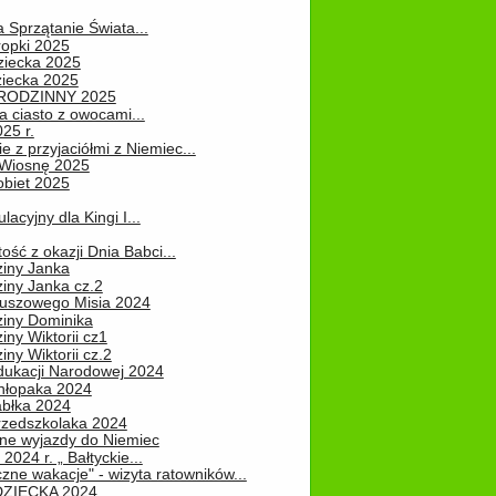
a Sprzątanie Świata...
ropki 2025
ziecka 2025
ziecka 2025
 RODZINNY 2025
 ciasto z owocami...
25 r.
e z przyjaciółmi z Niemiec...
Wiosnę 2025
obiet 2025
ulacyjny dla Kingi I...
ość z okazji Dnia Babci...
ziny Janka
iny Janka cz.2
luszowego Misia 2024
ziny Dominika
iny Wiktorii cz1
iny Wiktorii cz.2
dukacji Narodowej 2024
hłopaka 2024
abłka 2024
rzedszkolaka 2024
ne wyjazdy do Niemiec
2024 r. „ Bałtyckie...
zne wakacje" - wizyta ratowników...
DZIECKA 2024