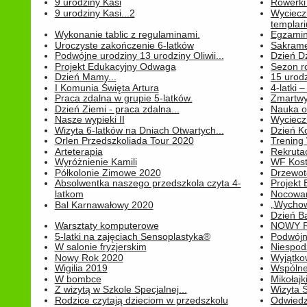
9 urodziny Kasi
Rowerki
9 urodziny Kasi...2
Wyciecz
templari
Wykonanie tablic z regulaminami.
Egzamin 
Uroczyste zakończenie 6-latków
Sakrame
Podwójne urodziny 13 urodziny Oliwii...
Dzień D
Projekt Edukacyjny Odwaga
Sezon r
Dzień Mamy...
15 urodz
I Komunia Święta Artura
4-latki
Praca zdalna w grupie 5-latków.
Zmartwy
Dzień Ziemi - praca zdalna...
Nauka o
Nasze wypieki II
Wycieczk
Wizyta 6-latków na Dniach Otwartych...
Dzień K
Orlen Przedszkoliada Tour 2020
Trening
Arteterapia
Rekrutac
Wyróżnienie Kamili
WF Kost
Półkolonie Zimowe 2020
Drzewot
Absolwentka naszego przedszkola czyta 4-
Projekt
latkom
Nocowan
„Wychowa
Bal Karnawałowy 2020
Dzień B
Warsztaty komputerowe
NOWY R
5-latki na zajęciach Sensoplastyka®
Podwójne
W salonie fryzjerskim
Niespod
Nowy Rok 2020
Wyjątko
Wigilia 2019
Wspólne
W bombce
Mikołajk
Z wizytą w Szkole Specjalnej...
Wizyta Ś
Rodzice czytają dzieciom w przedszkolu
Odwiedz