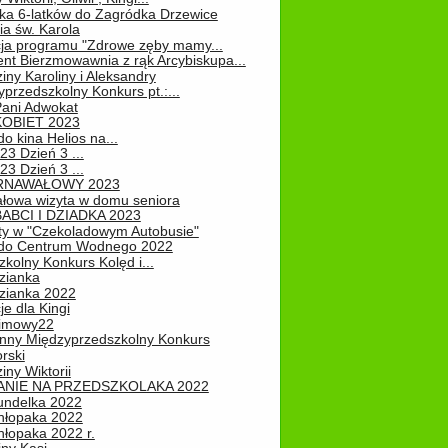
ka 6-latków do Zagródka Drzewice
ia św. Karola
cja programu "Zdrowe zęby mamy...
nt Bierzmowawnia z rąk Arcybiskupa...
iny Karoliny i Aleksandry
przedszkolny Konkurs pt.:...
Pani Adwokat
KOBIET 2023
o kina Helios na...
23 Dzień 3 ...
23 Dzień 3 ...
RNAWAŁOWY 2023
łowa wizyta w domu seniora
ABCI I DZIADKA 2023
ty w "Czekoladowym Autobusie"
do Centrum Wodnego 2022
zkolny Konkurs Kolęd i...
zianka
zianka 2022
je dla Kingi
zimowy22
nny Międzyprzedszkolny Konkurs
rski
iny Wiktorii
NIE NA PRZEDSZKOLAKA 2022
undelka 2022
hłopaka 2022
hłopaka 2022 r.