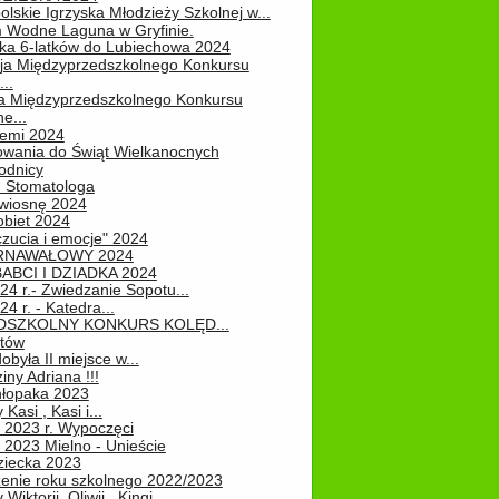
lskie Igrzyska Młodzieży Szkolnej w...
 Wodne Laguna w Gryfinie.
ka 6-latków do Lubiechowa 2024
ja Międzyprzedszkolnego Konkursu
..
ja Międzyprzedszkolnego Konkursu
e...
iemi 2024
owania do Świąt Wielkanocnych
odnicy
u Stomatologa
wiosnę 2024
obiet 2024
zucia i emocje" 2024
RNAWAŁOWY 2024
ABCI I DZIADKA 2024
24 r.- Zwiedzanie Sopotu...
24 r. - Katedra...
EDSZKOLNY KONKURS KOLĘD...
atów
obyła II miejsce w...
iny Adriana !!!
hłopaka 2023
Kasi , Kasi i...
 2023 r. Wypoczęci
 2023 Mielno - Unieście
ziecka 2023
enie roku szkolnego 2022/2023
Wiktorii, Oliwii , Kingi...