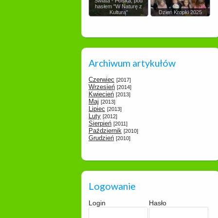
Świata - Polska, pod
hasłem "W Naturę z
Kulturą"
Dzień Kropki 2025
Archiwum artykułów
Czerwiec
[2017]
Wrzesień
[2014]
Kwiecień
[2013]
Maj
[2013]
Lipiec
[2013]
Luty
[2012]
Sierpień
[2011]
Październik
[2010]
Grudzień
[2010]
Logowanie
Login
Hasło