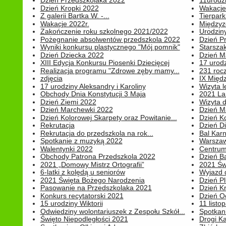
Dzień Przedszkolaka 2022
11urodz
Dzień Kropki 2022
Wakacje
Z galerii Bartka W. -...
Tierpark 
Wakacje 2022r.
Międzyzd
Zakończenie roku szkolnego 2021/2022
Urodziny 
Pożegnanie absolwentów przedszkola 2022
Dzień Pr
Wyniki konkursu plastycznego "Mój pomnik"
Starsza
Dzień Dziecka 2022
Dzień 
XIII Edycja Konkursu Piosenki Dziecięcej
17 urodz
Realizacja programu "Zdrowe zęby mamy...
231 rocz
zdjęcia
IX Międ
17 urodziny Aleksandry i Karoliny
Wizyta 
Obchody Dnia Konstytucji 3 Maja
2021 La
Dzień Ziemi 2022
Wizyta d
Dzień Marchewki 2022
Dzień M
Dzień Kolorowej Skarpety oraz Powitanie...
Dzień K
Rekrutacja
Dzień D
Rekrutacja do przedszkola na rok...
Bal Kar
Spotkanie z muzyką 2022
Warszawa
Walentynki 2022
Centrum
Obchody Patrona Przedszkola 2022
Dzień B
2021 „Domowy Mistrz Ortografii”
2021 Św
6-latki z kolędą u seniorów
Wyjazd d
2021 Święta Bożego Narodzenia
Dzień P
Pasowanie na Przedszkolaka 2021
Dzień K
Konkurs recytatorski 2021
Dzień O
15 urodziny Wiktorii
11 listo
Odwiedziny wolontariuszek z Zespołu Szkół...
Spotkan
Święto Niepodległości 2021
Drogi Ka