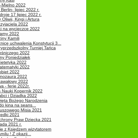
iny Kasi
-Mielno 2022
Berlin- lipiec 2022 r.
roje 17 lipiec 2022 r.
Oliwii, Kingi i Artura
zyjaciela 2022
ki na wycieczce 2022
Mamy 2022
iny Kamili
nicę uchwalenia Konstytucji 3...
zyprzedszkolny Turniej Tańca
leśniczego 2022
ny Poniedziałek
ietetyka 2022
atematyki 2022
obiet 2022
inozaura 2022
nawałowy 2022
 - ferie 2022r.
 Nauki Kopernik 2022
abci i Dziadka 2022
ięta Bożego Narodzenia
o kina na seans...
luszowego Misia 2021
redki 2021
chrony Praw Dziecka 2021
pada 2021 r.
ie z Księdzem wizytatorem
milu ! Z okazji...