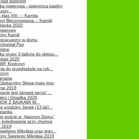
 nad jeziorem
ka rowerowa --tajemnica kaplicy
uszy...
klas VIII --- Kamila
nt Bierzmowania -- Kamilii
ziecka 2020
owerowy
iny Kamili
 – pracujemy w domu
chwstał Pan
nline
a grupy 3-latków do sklepu...
obiet 2020
 WF Kostrzyn
ja do przedszkola na rok...
rzyn
erapia
 Edukacyjny Słowa mają moc
ie 2019
nie jest sprawą serca” ...
abci i Dziadka 2020
OK Z BAJKAMI W...
 urodziny Janek (13 lat)...
zianka
wi goście w „Naszym Domu”
 kolędowanie przy choince
i 2019
więtego Mikołaja oraz jego...
iny Świętego Mikołaja 2019