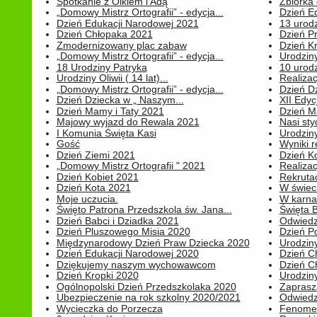
Spotkanie z Olkiem i Adą
Zbiórka 
„Domowy Mistrz Ortografii” - edycja...
Dzień E
Dzień Edukacji Narodowej 2021
13 urodz
Dzień Chłopaka 2021
Dzień P
Zmodernizowany plac zabaw
Dzień K
„Domowy Mistrz Ortografii” - edycja...
Urodziny
18 Urodziny Patryka
10 urodz
Urodziny Oliwii ( 14 lat)...
Realiza
„Domowy Mistrz Ortografii” - edycja...
Dzień D
Dzień Dziecka w „ Naszym...
XII Edyc
Dzień Mamy i Taty 2021
Dzień 
Majowy wyjazd do Rewala 2021
Nasi styc
I Komunia Święta Kasi
Urodziny
Gość
Wyniki r
Dzień Ziemi 2021
Dzień Ko
„Domowy Mistrz Ortografii " 2021
Realizac
Dzień Kobiet 2021
Rekrutac
Dzień Kota 2021
W świeci
Moje uczucia.
W karnaw
Święto Patrona Przedszkola św. Jana...
Święta 
Dzień Babci i Dziadka 2021
Odwiedz
Dzień Pluszowego Misia 2020
Dzień Po
Międzynarodowy Dzień Praw Dziecka 2020
Urodziny
Dzień Edukacji Narodowej 2020
Dzień C
Dziękujemy naszym wychowawcom
Dzień C
Dzień Kropki 2020
Urodziny
Ogólnopolski Dzień Przedszkolaka 2020
Zaprasz
Ubezpieczenie na rok szkolny 2020/2021
Odwiedz
Wycieczka do Porzecza
Fenomen