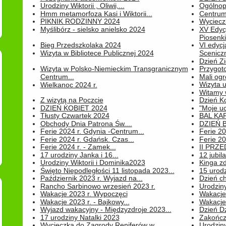
Urodziny Wiktorii , Oliwii,...
Ogólnopo
Hmm metamorfoza Kasi i Wiktorii...
Centrum
PIKNIK RODZINNY 2024
Wyciecz
Myślibórz - sielsko anielsko 2024
XV Edyc
Piosenki.
Bieg Przedszkolaka 2024
VI edyc
Wizyta w Bibliotece Publicznej 2024
Sceniczn
Dzień Z
Wizyta w Polsko-Niemieckim Transgranicznym
Przygot
Centrum...
Mali ogr
Wizyta 
Wielkanoc 2024 r.
Witamy 
Z wizytą na Poczcie
Dzień K
DZIEŃ KOBIET 2024
"Moje uc
Tłusty Czwartek 2024
BAL KA
Obchody Dnia Patrona Św....
DZIEŃ B
Ferie 2024 r. Gdynia -Centrum...
Ferie 20
Ferie 2024 r. Gdańsk. Czas...
Ferie 20
Ferie 2024 r. - Zamek...
II PRZ
17 urodziny Janka i 16...
12 jubil
Urodziny Wiktorii i Dominika2023
Kinga zd
Święto Niepodległości 11 listopada 2023...
15 urodz
Październik 2023 r. Wyjazd na...
Dzień c
Rancho Sarbinowo wrzesień 2023 r.
Urodziny 
Wakacje 2023 r. Wypoczęci
Wakacje
Wakacje 2023 r. - Bajkowy...
Wakacje
Wyjazd wakacyjny - Międzyzdroje 2023...
Dzień D
17 urodziny Natalki 2023
Zakończ
Wycieczka do Zagrody Reniferów w...
Urodziny 