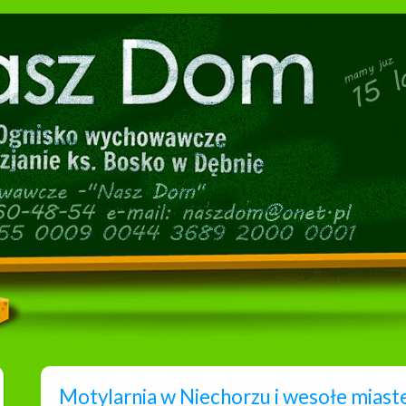
Motylarnia w Niechorzu i wesołe mias