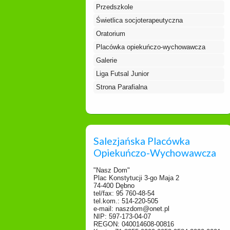
Przedszkole
Świetlica socjoterapeutyczna
Oratorium
Placówka opiekuńczo-wychowawcza
Galerie
Liga Futsal Junior
Strona Parafialna
Salezjańska Placówka
Opiekuńczo-Wychowawcza
"Nasz Dom"
Plac Konstytucji 3-go Maja 2
74-400 Dębno
tel/fax: 95 760-48-54
tel.kom.: 514-220-505
e-mail: naszdom@onet.pl
NIP: 597-173-04-07
REGON: 040014608-00816