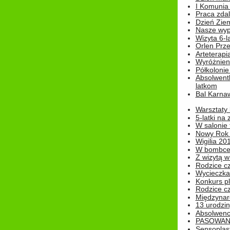
I Komunia S
Praca zdal
Dzień Ziem
Nasze wypi
Wizyta 6-l
Orlen Prz
Arteterapi
Wyróżnieni
Półkoloni
Absolwent
latkom
Bal Karna
Warsztaty
5-latki na
W salonie 
Nowy Rok
Wigilia 20
W bombc
Z wizytą w
Rodzice cz
Wycieczka 
Konkurs pl
Rodzice cz
Międzynar
13 urodzin
Absolwenc
PASOWAN
Sensoplas