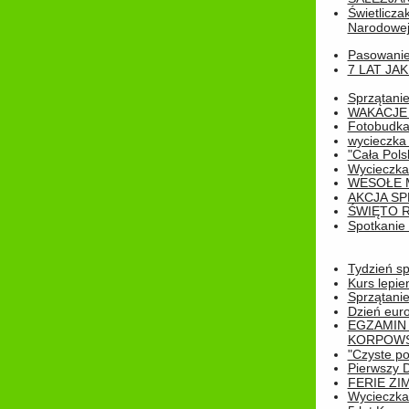
Świetlicza
Narodowe
Pasowanie 
7 LAT JA
Sprzątanie
WAKACJE 
Fotobudk
wycieczka
"Cała Pols
Wycieczka
WESOŁE 
AKCJA SP
ŚWIĘTO 
Spotkanie 
Tydzień sp
Kurs lepie
Sprzątanie
Dzień eur
EGZAMIN
KORPOWS
"Czyste po
Pierwszy 
FERIE ZI
Wycieczka 