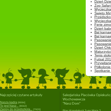
Dzień Dzie
Zoo Safari
Wycieczka 
Święto Min
Przedszkol
Wycieczka
Ferie zim
Dzień babc
Bal karna
Bal karna
Pasowanie
Pasowanie
Dzień Chło
Maturzyśc
Tenis stoł
Futsal 201
Przywitani
Półkolonie
Spotkanie
Najczęściej czytane artykuły
Salezjańska Placówka Opiekuńc
Wychowawcza
Nasza kadra
[8694]
"Nasz Dom"
To jest Nasz...
[8042]
Zapisy do przedszkola...
[7920]
Plac Konstytucji 3-go Maja 2