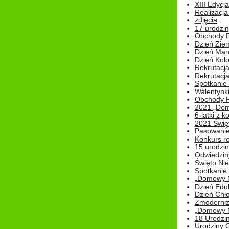
XIII Edycj
Realizacj
zdjęcia
17 urodzin
Obchody Dn
Dzień Zie
Dzień Mar
Dzień Kolo
Rekrutacj
Rekrutacja
Spotkanie
Walentynk
Obchody P
2021 „Domo
6-latki z 
2021 Świe
Pasowanie
Konkurs re
15 urodzin
Odwiedziny
Święto Nie
Spotkanie 
„Domowy Mi
Dzień Edu
Dzień Chł
Zmoderniz
„Domowy Mi
18 Urodzin
Urodziny Ol