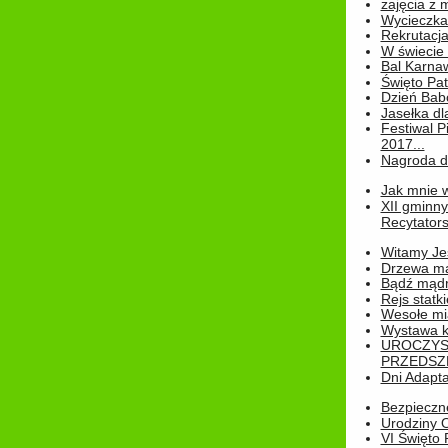
zajęcia z
Wycieczka
Rekrutacja
W świecie
Bal Karna
Święto Pat
Dzień Babc
Jasełka dla
Festiwal P
2017...
Nagroda dl
Jak mnie w
XII gminn
Recytatorsk
Witamy Jes
Drzewa ma
Bądź mądr
Rejs statk
Wesołe mias
Wystawa k
UROCZYS
PRZEDSZ
Dni Adapt
Bezpieczne
Urodziny O
VI Święto 