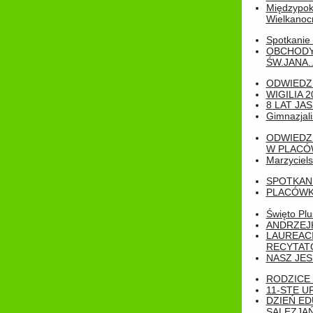
Międzypoko
Wielkanoc
Spotkanie 
OBCHODY
ŚW.JANA..
ODWIEDZ
WIGILIA 2
8 LAT JA
Gimnazjali
ODWIEDZ
W PLACÓW
Marzyciels
SPOTKAN
PLACÓWK
Święto Pl
ANDRZEJKI
LAUREAC
RECYTATO
NASZ JES
RODZICE 
11-STE U
DZIEŃ E
SALEZJAŃ