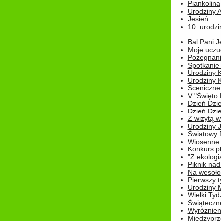
Piankolina
Urodziny A
Jesień
10. urodzin
Bal Pani J
Moje uczu
Pożegnani
Spotkanie
Urodziny K
Urodziny K
Sceniczne
V "Święto 
Dzień Dziec
Dzień Dziec
Z wizytą w
Urodziny Ju
Światowy 
Wiosenne 
Konkurs 
"Z ekologią
Piknik nad
Na wesoło
Pierwszy t
Urodziny 
Wielki Tyd
Świąteczne
Wyróżnieni
Międzyprz