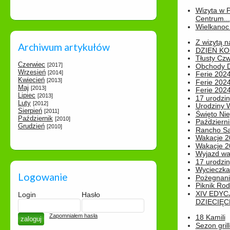
Wizyta w 
Centrum...
Wielkanoc 
Z wizytą n
Archiwum artykułów
DZIEŃ KO
Tłusty Cz
Czerwiec
[2017]
Obchody Dn
Wrzesień
[2014]
Ferie 2024
Kwiecień
[2013]
Ferie 2024
Maj
[2013]
Ferie 2024
Lipiec
[2013]
17 urodzin
Luty
[2012]
Urodziny W
Sierpień
[2011]
Święto Nie
Październik
[2010]
Październi
Grudzień
[2010]
Rancho Sa
Wakacje 2
Wakacje 20
Wyjazd wak
17 urodzin
Wycieczka
Logowanie
Pożegnani
Piknik Rod
XIV EDYC
Login
Hasło
DZIECIĘC
Zapomniałem hasła
18 Kamili
Sezon gri