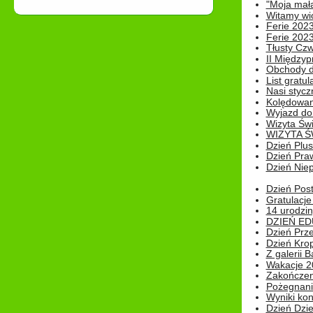
"Moja mał
Witamy wi
Ferie 2023
Ferie 2023
Tłusty Cz
II Międzyp
Obchody d
List gratul
Nasi styczn
Kolędowan
Wyjazd do 
Wizyta Świ
WIZYTA Ś
Dzień Plu
Dzień Pra
Dzień Niep
Dzień Post
Gratulacje
14 urodzin
DZIEŃ ED
Dzień Prz
Dzień Kro
Z galerii B
Wakacje 2
Zakończen
Pożegnani
Wyniki ko
Dzień Dzi