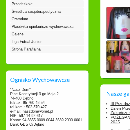
Przedszkole
Świetlica socjoterapeutyczna
Oratorium
Placówka opiekuńczo-wychowawcza
Galerie
Liga Futsal Junior
Strona Parafialna
Ognisko Wychowawcze
"Nasz Dom"
Nasze ga
Plac Konstytucji 3-go Maja 2
74-400 Dębno
tel/fax: 95 760-48-54
III Przeds
tel.kom.: 502-370-427
Dzień Prz
e-mail: naszdom@onet.pl
Zakończen
NIP: 597-14-92-617
POŻEGAN
Konto: 94 8355 0009 0044 3689 2000 0001
2025
Bank GBS O/Dębno