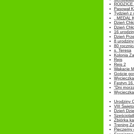
RODZICE 
Pasował K
Tydzień z
„ MEDAL 
Dzień Chł
Dzień Chł
16 urodziny
Dzień Prz
8 urodziny 
80 rocznic
s. Teresa
Kolonia Z
Rejs
Rejs 2
Wakacje M
Goście go
Wycieczka 
Festyn 16
"Dni morz
Wycieczka 
Urodziny Ol
VIII Święt
Dzień Dzi
Sześciolat
Zbiórka ka
Trening Za
Pieczemy 