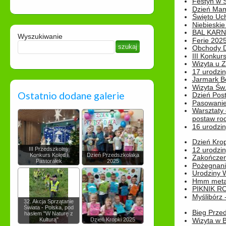
Festyn w 
Dzień Ma
Święto Uch
Niebieskie
BAL KAR
Wyszukiwanie
Ferie 2025
Obchody Dn
III Konkurs
Wizyta u 
17 urodzin
Jarmark B
Wizyta Św.
Ostatnio dodane galerie
Dzień Post
Pasowanie
Warsztaty
postaw rod
16 urodzin
Dzień Kro
III Przedszkolny
12 urodzin
Konkurs Kolęd i
Dzień Przedszkolaka
Zakończen
Pastorałek
2025
Pożegnani
Urodziny Wik
Hmm metamo
PIKNIK R
Myślibórz 
32. Akcja Sprzątanie
Świata - Polska, pod
Bieg Prze
hasłem "W Naturę z
Kulturą"
Dzień Kropki 2025
Wizyta w B