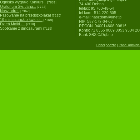
Ognisko wygrało Konkurs...
[7831]
74-400 Dębno
Oratorium Św. Jana...
[7722]
tel/fax: 95 760-48-54
Nasz adres
[7367]
tel.kom.: 514-220-505
Pasowanie na przedszkolaka!
[7225]
e-mail: naszdom@onet.pl
19 ministranckie święto...
[7168]
NIP: 597-173-04-07
Dzień Matki -...
[7118]
REGON: 040014608-00816
Spotkanie z dinozaurami
[7115]
Konto: 71 8355 0009 0053 9584 2
Bank GBS O/Dębno
Panel poczty
|
Panel adminis