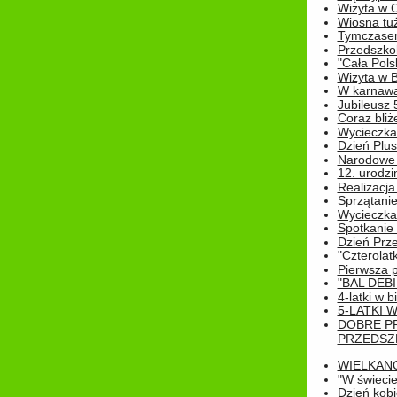
Wizyta w 
Wiosna tuż,
Tymczasem 
Przedszkol
"Cała Pols
Wizyta w B
W karnawa
Jubileusz 
Coraz bliż
Wycieczka
Dzień Plus
Narodowe Ś
12. urodzi
Realizacja
Sprzątanie
Wycieczka
Spotkanie 
Dzień Prz
"Czterolat
Pierwsza 
"BAL DEB
4-latki w b
5-LATKI W
DOBRE P
PRZEDSZ
WIELKAN
"W świecie
Dzień kobi