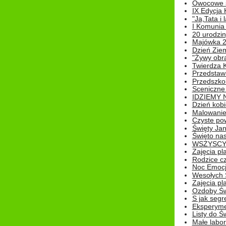
Owocowe s
IX Edycja 
"Ja,Tata i 
I Komunia 
20 urodziny
Majówka 
Dzień Ziem
"Żywy obra
Twierdza 
Przedstaw
Przedszkol
Sceniczne
IDZIEMY 
Dzień kobi
Malowanie
Czyste pow
Święty Ja
Święto na
WSZYSCY 
Zajęcia pl
Rodzice cz
Noc Emocj
Wesołych 
Zajęcia pl
Ozdoby Św
S jak segr
Eksperyme
Listy do Ś
Małe labo