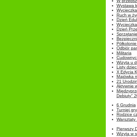
W przedszk
Wystawa kr
Wycieczka
Ruch w życ
Dzień Edu
Wycieczka 
Dzień Prz
Sprzątani
Bezpieczn
Półkolonie
Odbiór pam
Militaria
Cudownyc
Wizyta u d
Listy dziec
X Edycja K
Majówka n
21 Urodzin
Aktywnie 
Międzyprz
Debiuty” 
6 Grudnia
Turniej gry
Rodzice cz
Warsztaty 
Pierwszy 
Wizyta w s