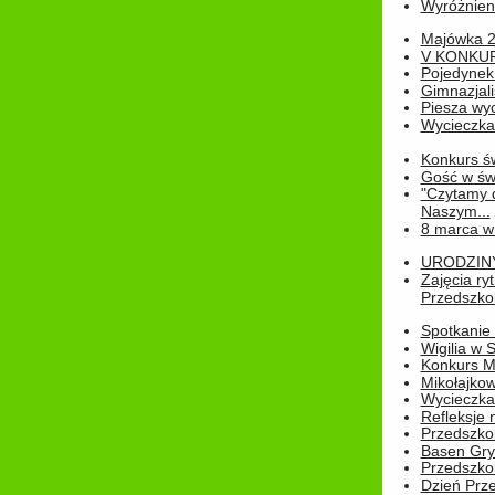
Wyróżnienie
Majówka 
V KONKUR
Pojedynek
Gimnazjali
Piesza wyc
Wycieczk
Konkurs św
Gość w świe
"Czytamy d
Naszym...
8 marca w
URODZINY 
Zajęcia r
Przedszkol
Spotkanie 
Wigilia w
Konkurs M
Mikołajko
Wycieczka 
Refleksje 
Przedszkol
Basen Gryf
Przedszkol
Dzień Prz