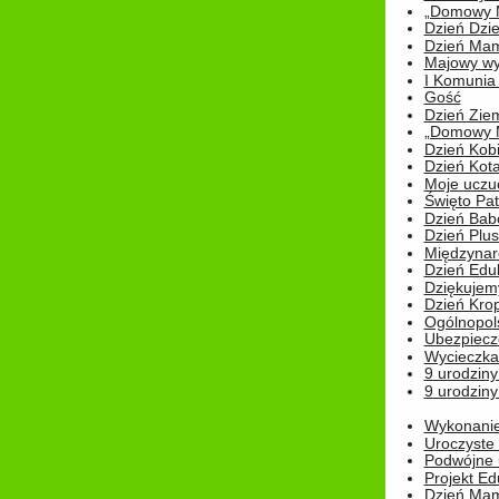
„Domowy Mi
Dzień Dzie
Dzień Mam
Majowy wy
I Komunia S
Gość
Dzień Zie
„Domowy Mi
Dzień Kob
Dzień Kot
Moje uczuc
Święto Pat
Dzień Babc
Dzień Plu
Międzynar
Dzień Edu
Dziękuje
Dzień Kro
Ogólnopol
Ubezpiecz
Wycieczka
9 urodziny
9 urodziny
Wykonanie 
Uroczyste
Podwójne u
Projekt E
Dzień Mam