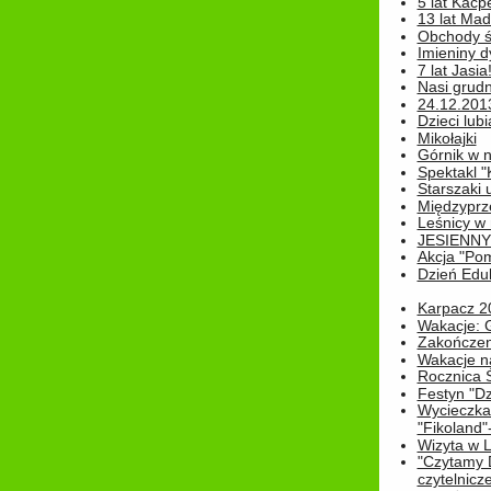
5 lat Kacp
13 lat Madz
Obchody św
Imieniny d
7 lat Jasia
Nasi grudni
24.12.2013r
Dzieci lubi
Mikołajki
Górnik w 
Spektakl "
Starszaki 
Międzyprze
Leśnicy w
JESIENNY
Akcja "Pom
Dzień Edu
Karpacz 2
Wakacje: 
Zakończen
Wakacje n
Rocznica 
Festyn "Dz
Wycieczka
"Fikoland"
Wizyta w L
"Czytamy D
czytelnicze