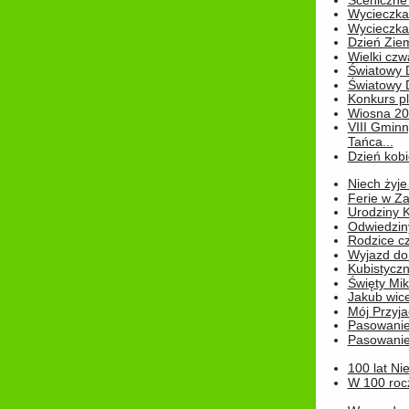
Sceniczne 
Wycieczka
Wycieczka 
Dzień Zie
Wielki czw
Światowy 
Światowy 
Konkurs pl
Wiosna 2
VIII Gminn
Tańca...
Dzień kob
Niech żyje
Ferie w Z
Urodziny K
Odwiedzin
Rodzice cz
Wyjazd do
Kubistyczn
Święty Miko
Jakub wice
Mój Przyja
Pasowanie
Pasowanie
100 lat Ni
W 100 rocz