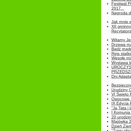
Festiwal P
2017...
Nagroda dl
Jak mnie w
XII gminn
Recytatorsk
Witamy Jes
Drzewa ma
Bądź mądr
Rejs statk
Wesołe mias
Wystawa k
UROCZYS
PRZEDSZ
Dni Adapt
Bezpieczne
Urodziny O
VI Święto 
Owocowe s
IX Edycja 
"Ja,Tata i 
I Komunia 
20 urodziny
Majówka 
Dzień Ziem
"Żywy obra