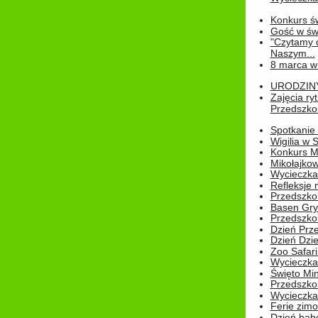
Konkurs św
Gość w świe
"Czytamy d
Naszym...
8 marca w
URODZINY 
Zajęcia r
Przedszkol
Spotkanie 
Wigilia w
Konkurs M
Mikołajko
Wycieczka 
Refleksje 
Przedszkol
Basen Gryf
Przedszkol
Dzień Prz
Dzień Dzie
Zoo Safari
Wycieczka 
Święto Min
Przedszkol
Wycieczka
Ferie zim
Dzień babc