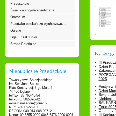
Przedszkole
Świetlica socjoterapeutyczna
Oratorium
Placówka opiekuńczo-wychowawcza
Galerie
Liga Futsal Junior
Strona Parafialna
Nasze ga
III Przeds
Dzień Prz
Niepubliczne Przedszkole
Zakończen
POŻEGAN
2025
Towarzystwa Salezjańskiego
im. Św. Jana Bosko
Festyn w 
Plac Konstytucji 3-go Maja 2
Dzień Ma
74-400 Dębno
Święto Uch
tel/fax: 95 760-48-54
Niebieskie
tel.kom.: 502-370-427
BAL KAR
e-mail: naszdom@onet.pl
Ferie 2025
NIP: 597-17-22-201
Obchody Dn
REGON: 040 014 608-00712
III Konkurs
Konto: 09 8355 0009 0043 6476 2000 0001