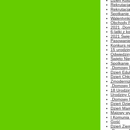
Dzień Kolo
Rekrutacj
Rekrutacja
Spotkanie
Walentynk
Obchody P
2021 „Domo
6-latki z 
2021 Świe
Pasowanie
Konkurs re
15 urodzin
Odwiedziny
Święto Nie
Spotkanie 
„Domowy Mi
Dzień Edu
Dzień Chł
Zmoderniz
„Domowy Mi
18 Urodzin
Urodziny Ol
„Domowy Mi
Dzień Dzie
Dzień Mam
Majowy wy
I Komunia S
Gość
Dzień Zie