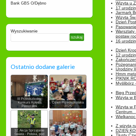
Wizyta u 
Bank GBS O/Dębno
17 urodzin
Jarmark B
Wizyta Św.
Dzień Post
Pasowanie
Wyszukiwanie
Warsztaty
postaw rod
16 urodzin
Dzień Kro
12 urodzin
Zakończen
Pożegnani
Ostatnio dodane galerie
Urodziny Wik
Hmm metamo
PIKNIK R
Myślibórz 
Bieg Prze
Wizyta w B
III Przedszkolny
Konkurs Kolęd i
Dzień Przedszkolaka
Pastorałek
2025
Wizyta w 
Centrum...
Wielkanoc 
Z wizytą n
DZIEŃ KO
32. Akcja Sprzątanie
Świata - Polska, pod
Tłusty Cz