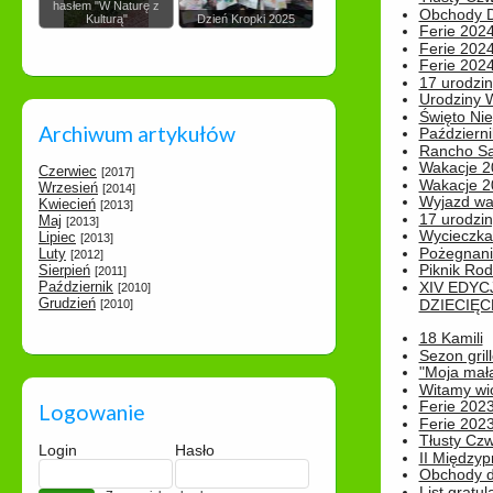
hasłem "W Naturę z
Obchody Dn
Kulturą"
Dzień Kropki 2025
Ferie 2024
Ferie 2024
Ferie 2024
17 urodzin
Urodziny W
Święto Nie
Archiwum artykułów
Październi
Rancho Sa
Wakacje 2
Czerwiec
[2017]
Wakacje 20
Wrzesień
[2014]
Wyjazd wak
Kwiecień
[2013]
17 urodzin
Maj
[2013]
Wycieczka
Lipiec
[2013]
Pożegnani
Luty
[2012]
Piknik Rod
Sierpień
[2011]
Październik
XIV EDYC
[2010]
Grudzień
DZIECIĘC
[2010]
18 Kamili
Sezon gri
"Moja mał
Witamy wi
Ferie 2023
Logowanie
Ferie 2023
Tłusty Cz
Login
Hasło
II Międzyp
Obchody d
List gratul