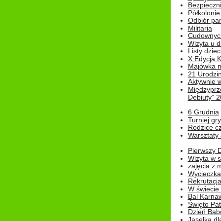
Bezpieczn
Półkolonie
Odbiór pam
Militaria
Cudownyc
Wizyta u d
Listy dziec
X Edycja K
Majówka n
21 Urodzin
Aktywnie 
Międzyprz
Debiuty” 
6 Grudnia
Turniej gry
Rodzice cz
Warsztaty 
Pierwszy 
Wizyta w s
zajęcia z
Wycieczka
Rekrutacja
W świecie
Bal Karna
Święto Pat
Dzień Babc
Jasełka dla