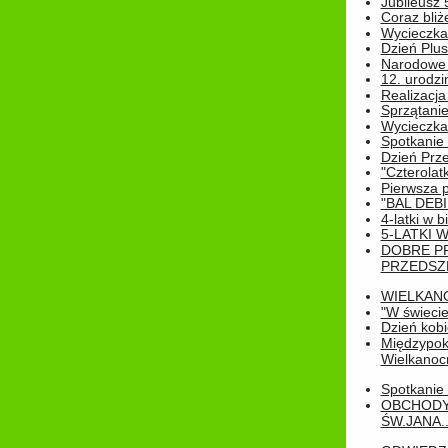
Jubileusz 
Coraz bliż
Wycieczka
Dzień Plus
Narodowe Ś
12. urodzi
Realizacja
Sprzątanie
Wycieczka
Spotkanie 
Dzień Prz
"Czterolat
Pierwsza 
"BAL DEB
4-latki w b
5-LATKI W
DOBRE P
PRZEDSZ
WIELKAN
"W świecie
Dzień kobi
Międzypoko
Wielkanoc
Spotkanie 
OBCHODY
ŚW.JANA..