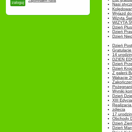
Zapomniałem hasła
Nasi styczn
Kolędowan
Wyjazd do 
Wizyta Świ
WIZYTA Ś
Dzień Plu
Dzień Pra
Dzień Niep
Dzień Post
Gratulacje
14 urodzin
DZIEŃ ED
Dzień Prz
Dzień Kro
Z galerii B
Wakacje 2
Zakończen
Pożegnani
Wyniki ko
Dzień Dzi
XIII Edycj
Realizacj
zdjęcia
17 urodzin
Obchody Dn
Dzień Zie
Dzień Mar