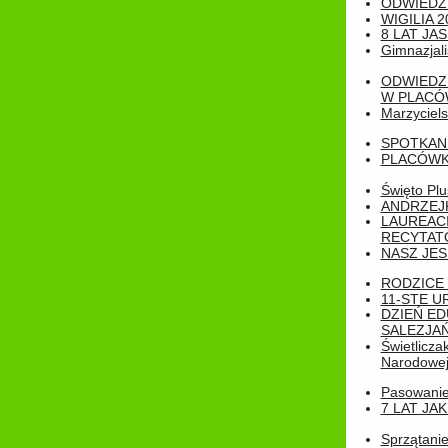
ODWIEDZ
WIGILIA 2
8 LAT JA
Gimnazjali
ODWIEDZ
W PLACÓW
Marzyciels
SPOTKAN
PLACÓWK
Święto Pl
ANDRZEJKI
LAUREAC
RECYTATO
NASZ JES
RODZICE 
11-STE U
DZIEŃ E
SALEZJAŃ
Świetlicza
Narodowe
Pasowanie 
7 LAT JA
Sprzątanie