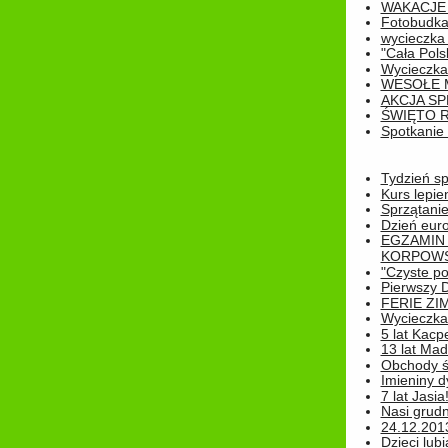
WAKACJE 
Fotobudk
wycieczka
"Cała Pols
Wycieczka
WESOŁE 
AKCJA SP
ŚWIĘTO 
Spotkanie 
Tydzień sp
Kurs lepie
Sprzątanie
Dzień eur
EGZAMIN
KORPOWS
"Czyste po
Pierwszy 
FERIE ZI
Wycieczka 
5 lat Kacp
13 lat Madz
Obchody św
Imieniny d
7 lat Jasia
Nasi grudni
24.12.2013r
Dzieci lubi