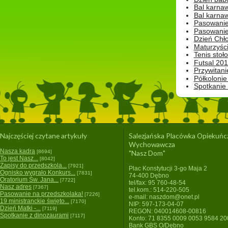
Bal karna
Bal karna
Pasowanie
Pasowanie
Dzień Chło
Maturzyśc
Tenis stoł
Futsal 201
Przywitani
Półkolonie
Spotkanie
Najczęściej czytane artykuły
Salezjańska Placówka Opiekuńc
Wychowawcza
Nasza kadra
[8694]
"Nasz Dom"
To jest Nasz...
[8042]
Zapisy do przedszkola...
[7921]
Plac Konstytucji 3-go Maja 2
Ognisko wygrało Konkurs...
[7831]
74-400 Dębno
Oratorium Św. Jana...
[7722]
tel/fax: 95 760-48-54
Nasz adres
[7367]
tel.kom.: 514-220-505
Pasowanie na przedszkolaka!
[7226]
e-mail: naszdom@onet.pl
19 ministranckie święto...
[7170]
NIP: 597-173-04-07
Dzień Matki -...
[7119]
REGON: 040014608-00816
Spotkanie z dinozaurami
[7117]
Konto: 71 8355 0009 0053 9584 2
Bank GBS O/Dębno