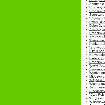
Pożegnani
Spotkanie
Urodziny K
Urodziny K
Sceniczne
V "Święto 
Dzień Dziec
Dzień Dziec
Z wizytą w
Urodziny Ju
Światowy 
Wiosenne 
Konkurs 
"Z ekologią
Piknik nad
Na wesoło
Pierwszy t
Urodziny 
Wielki Tyd
Świąteczne
Wyróżnieni
Międzyprz
Wizyta w 
Wiosna tuż,
Tymczasem 
Przedszkol
"Cała Pols
Wizyta w B
W karnawa