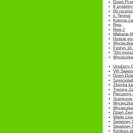
Dzień Prz
8 urodziny 
80 rocznic
s. Teresa
Kolonia Z
Rejs
Rejs 2
Wakacje M
Goście go
Wycieczka 
Festyn 16
"Dni morz
Wycieczka 
Urodziny Ol
VIII Święt
Dzień Dzi
Sześciolat
Zbiórka ka
Trening Za
Pieczemy 
Sceniczne 
Wycieczka
Wycieczka 
Dzień Zie
Wielki czw
Światowy 
Światowy 
Konkurs pl