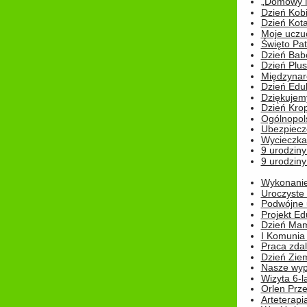
„Domowy Mi
Dzień Kob
Dzień Kot
Moje uczuc
Święto Pat
Dzień Babc
Dzień Plu
Międzynar
Dzień Edu
Dziękuje
Dzień Kro
Ogólnopol
Ubezpiecz
Wycieczka
9 urodziny
9 urodziny
Wykonanie 
Uroczyste
Podwójne u
Projekt E
Dzień Mam
I Komunia S
Praca zdal
Dzień Ziem
Nasze wypi
Wizyta 6-l
Orlen Prz
Arteterapi