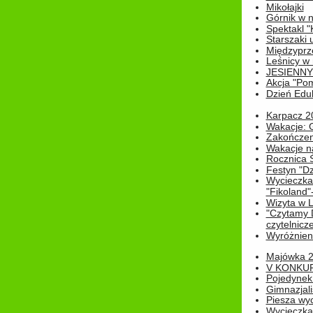
Mikołajki
Górnik w 
Spektakl "
Starszaki 
Międzyprze
Leśnicy w
JESIENNY
Akcja "Pom
Dzień Edu
Karpacz 2
Wakacje: 
Zakończen
Wakacje n
Rocznica 
Festyn "Dz
Wycieczka
"Fikoland"
Wizyta w L
"Czytamy D
czytelnicze
Wyróżnienie
Majówka 
V KONKUR
Pojedynek
Gimnazjali
Piesza wyc
Wycieczk