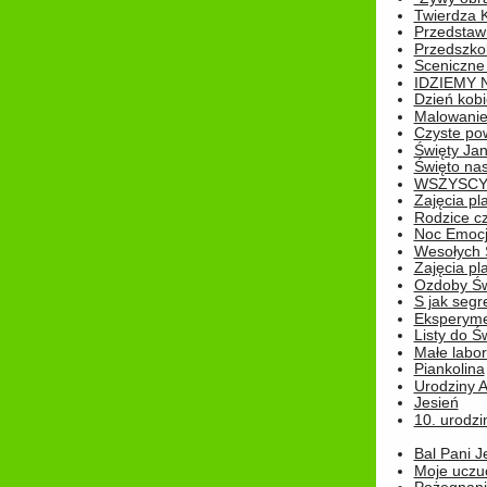
Twierdza 
Przedstaw
Przedszkol
Sceniczne
IDZIEMY 
Dzień kobi
Malowanie
Czyste pow
Święty Ja
Święto na
WSZYSCY 
Zajęcia pl
Rodzice cz
Noc Emocj
Wesołych 
Zajęcia pl
Ozdoby Św
S jak segr
Eksperyme
Listy do Ś
Małe labo
Piankolina
Urodziny A
Jesień
10. urodzin
Bal Pani J
Moje uczu