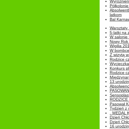
Wyróżnieni
Półkoloni
Absolwent
latkom
Bal Karna
Warsztaty
5-latki na
W salonie 
Nowy Rok
Wigilia 20
W bombc
Z wizytą w
Rodzice cz
Wycieczka 
Konkurs pl
Rodzice cz
Międzynar
13 urodzin
Absolwenc
PASOWAN
Sensoplas
RODZICE 
Pasował K
Tydzień z
„ MEDAL 
Dzień Chł
Dzień Chł
16 urodziny