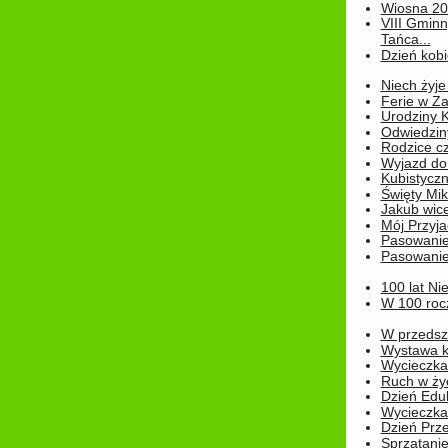
Wiosna 2
VIII Gminn
Tańca...
Dzień kob
Niech żyje
Ferie w Z
Urodziny K
Odwiedzin
Rodzice cz
Wyjazd do
Kubistyczn
Święty Miko
Jakub wice
Mój Przyja
Pasowanie
Pasowanie
100 lat Ni
W 100 rocz
W przedszk
Wystawa kr
Wycieczka
Ruch w życ
Dzień Edu
Wycieczka 
Dzień Prz
Sprzątani