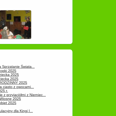
a Sprzątanie Świata...
ropki 2025
ziecka 2025
ziecka 2025
 RODZINNY 2025
 ciasto z owocami...
25 r.
e z przyjaciółmi z Niemiec...
Wiosnę 2025
obiet 2025
ulacyjny dla Kingi I...