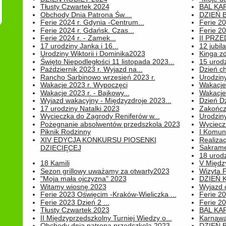
Tłusty Czwartek 2024
BAL KA
Obchody Dnia Patrona Św....
DZIEŃ B
Ferie 2024 r. Gdynia -Centrum...
Ferie 20
Ferie 2024 r. Gdańsk. Czas...
Ferie 20
Ferie 2024 r. - Zamek...
II PRZ
17 urodziny Janka i 16...
12 jubil
Urodziny Wiktorii i Dominika2023
Kinga zd
Święto Niepodległości 11 listopada 2023...
15 urodz
Październik 2023 r. Wyjazd na...
Dzień c
Rancho Sarbinowo wrzesień 2023 r.
Urodziny 
Wakacje 2023 r. Wypoczęci
Wakacje
Wakacje 2023 r. - Bajkowy...
Wakacje
Wyjazd wakacyjny - Międzyzdroje 2023...
Dzień D
17 urodziny Natalki 2023
Zakończ
Wycieczka do Zagrody Reniferów w...
Urodziny 
Pożegnanie absolwentów przedszkola 2023
Wyciecz
Piknik Rodzinny
I Komun
XIV EDYCJA KONKURSU PIOSENKI
Realiza
Sakrame
DZIECIĘCEJ
18 urodz
18 Kamili
V Między
Sezon grillowy uważamy za otwarty2023
Wizyta 
"Moja mała ojczyzna" 2023
DZIEŃ 
Witamy wiosnę 2023
Wyjazd d
Ferie 2023 Oświęcim -Kraków-Wieliczka ...
Ferie 20
Ferie 2023 Dzień 2 ...
Ferie 20
Tłusty Czwartek 2023
BAL KA
II Międzyprzedszkolny Turniej Wiedzy o...
Karnawa
Obchody dnia patrona przedszkola 2023
DZIEŃ B