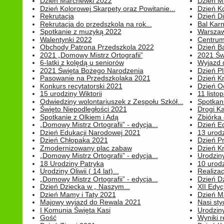
Dzień Marchewki 2022
Dzień M
Dzień Kolorowej Skarpety oraz Powitanie...
Dzień K
Rekrutacja
Dzień D
Rekrutacja do przedszkola na rok...
Bal Kar
Spotkanie z muzyką 2022
Warszawa
Walentynki 2022
Centrum
Obchody Patrona Przedszkola 2022
Dzień B
2021 „Domowy Mistrz Ortografii”
2021 Św
6-latki z kolędą u seniorów
Wyjazd d
2021 Święta Bożego Narodzenia
Dzień P
Pasowanie na Przedszkolaka 2021
Dzień K
Konkurs recytatorski 2021
Dzień O
15 urodziny Wiktorii
11 listo
Odwiedziny wolontariuszek z Zespołu Szkół...
Spotkan
Święto Niepodległości 2021
Drogi Ka
Spotkanie z Olkiem i Adą
Zbiórka 
„Domowy Mistrz Ortografii” - edycja...
Dzień E
Dzień Edukacji Narodowej 2021
13 urodz
Dzień Chłopaka 2021
Dzień P
Zmodernizowany plac zabaw
Dzień K
„Domowy Mistrz Ortografii” - edycja...
Urodziny
18 Urodziny Patryka
10 urodz
Urodziny Oliwii ( 14 lat)...
Realiza
„Domowy Mistrz Ortografii” - edycja...
Dzień D
Dzień Dziecka w „ Naszym...
XII Edyc
Dzień Mamy i Taty 2021
Dzień 
Majowy wyjazd do Rewala 2021
Nasi styc
I Komunia Święta Kasi
Urodziny
Gość
Wyniki r