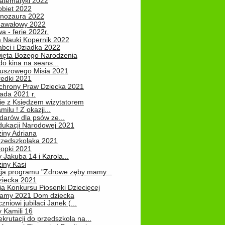
atematyki 2022
obiet 2022
inozaura 2022
nawałowy 2022
 - ferie 2022r.
 Nauki Kopernik 2022
abci i Dziadka 2022
ięta Bożego Narodzenia
o kina na seans...
luszowego Misia 2021
redki 2021
chrony Praw Dziecka 2021
pada 2021 r.
ie z Księdzem wizytatorem
milu ! Z okazji...
darów dla psów ze...
dukacji Narodowej 2021
iny Adriana
rzedszkolaka 2021
ropki 2021
 Jakuba 14 i Karola...
iny Kasi
cja programu "Zdrowe zęby mamy...
ziecka 2021
ja Konkursu Piosenki Dziecięcej
Mamy 2021 Dom dziecka
zniowi jubilaci Janek (...
 Kamili 16
ekrutacji do przedszkola na...