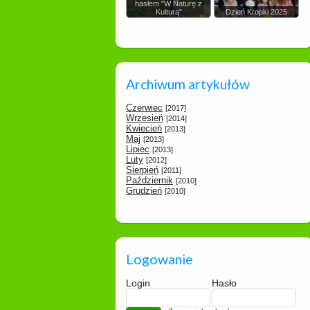
hasłem "W Naturę z
Kulturą"
Dzień Kropki 2025
Archiwum artykułów
Czerwiec
[2017]
Wrzesień
[2014]
Kwiecień
[2013]
Maj
[2013]
Lipiec
[2013]
Luty
[2012]
Sierpień
[2011]
Październik
[2010]
Grudzień
[2010]
Logowanie
Login
Hasło