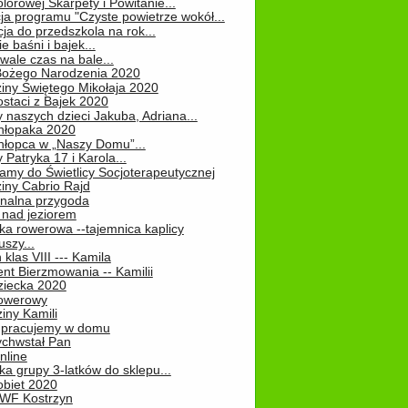
lorowej Skarpety i Powitanie...
ja programu "Czyste powietrze wokół...
ja do przedszkola na rok...
e baśni i bajek...
ale czas na bale...
Bożego Narodzenia 2020
iny Świętego Mikołaja 2020
staci z Bajek 2020
 naszych dzieci Jakuba, Adriana...
hłopaka 2020
hłopca w „Naszy Domu”...
 Patryka 17 i Karola...
amy do Świetlicy Socjoterapeutycznej
iny Cabrio Rajd
alna przygoda
 nad jeziorem
ka rowerowa --tajemnica kaplicy
uszy...
klas VIII --- Kamila
nt Bierzmowania -- Kamilii
ziecka 2020
owerowy
iny Kamili
 – pracujemy w domu
chwstał Pan
nline
a grupy 3-latków do sklepu...
obiet 2020
 WF Kostrzyn