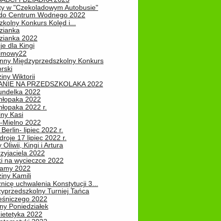
ty w "Czekoladowym Autobusie"
do Centrum Wodnego 2022
zkolny Konkurs Kolęd i...
zianka
zianka 2022
je dla Kingi
zimowy22
nny Międzyprzedszkolny Konkurs
rski
iny Wiktorii
NIE NA PRZEDSZKOLAKA 2022
undelka 2022
hłopaka 2022
hłopaka 2022 r.
iny Kasi
-Mielno 2022
Berlin- lipiec 2022 r.
roje 17 lipiec 2022 r.
Oliwii, Kingi i Artura
zyjaciela 2022
ki na wycieczce 2022
Mamy 2022
iny Kamili
nicę uchwalenia Konstytucji 3...
zyprzedszkolny Turniej Tańca
leśniczego 2022
ny Poniedziałek
ietetyka 2022