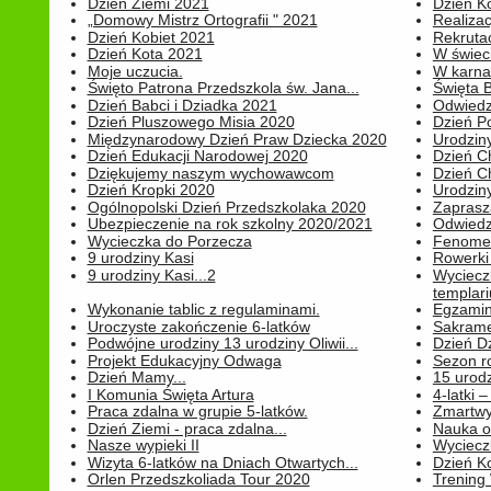
Dzień Ziemi 2021
Dzień Ko
„Domowy Mistrz Ortografii " 2021
Realizac
Dzień Kobiet 2021
Rekrutac
Dzień Kota 2021
W świeci
Moje uczucia.
W karnaw
Święto Patrona Przedszkola św. Jana...
Święta 
Dzień Babci i Dziadka 2021
Odwiedz
Dzień Pluszowego Misia 2020
Dzień Po
Międzynarodowy Dzień Praw Dziecka 2020
Urodziny
Dzień Edukacji Narodowej 2020
Dzień C
Dziękujemy naszym wychowawcom
Dzień C
Dzień Kropki 2020
Urodziny
Ogólnopolski Dzień Przedszkolaka 2020
Zaprasz
Ubezpieczenie na rok szkolny 2020/2021
Odwiedz
Wycieczka do Porzecza
Fenomen
9 urodziny Kasi
Rowerki
9 urodziny Kasi...2
Wyciecz
templari
Wykonanie tablic z regulaminami.
Egzamin 
Uroczyste zakończenie 6-latków
Sakrame
Podwójne urodziny 13 urodziny Oliwii...
Dzień D
Projekt Edukacyjny Odwaga
Sezon r
Dzień Mamy...
15 urodz
I Komunia Święta Artura
4-latki
Praca zdalna w grupie 5-latków.
Zmartwy
Dzień Ziemi - praca zdalna...
Nauka o
Nasze wypieki II
Wycieczk
Wizyta 6-latków na Dniach Otwartych...
Dzień K
Orlen Przedszkoliada Tour 2020
Trening