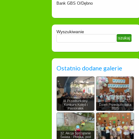
Bank GBS O/Dębno
Wyszukiwanie
Ostatnio dodane galerie
III Przedszkolny
Konkurs Kolęd i
Dzień Przedszkolaka
Pastorałek
2025
32. Akcja Sprzątanie
Świata - Polska, pod