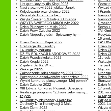
List gratulacyjny dla Kingi 2023
Warszta
Nasi styczniowi 2022 jubilaci Janek...
Wyjazd 
Kolędowanie przy choince 2022
I Przeds
Wyjazd do kina na bajkę...
Niespod
Wizyta Świętego Mikołaja z Holandii
Niespod
WIZYTA ŚWIĘTEGO MIKOŁAJA 2022
Gratulac
Dzień Pluszowego Misia 2022
Sezon 
Dzień Praw Dziecka 2022
XVI Gmi
Dzień Niepodległości - Śpiewamy hymn...
Recytato
16 urodz
Dzień Postaci z Bajek 2022
PASOWA
Gratulacje dla Karoliny
Dzień K
14 urodziny Adriana
Dzień C
DZIEŃ EDUKACJI NARODOWEJ 2022
Dzień C
Dzień Przedszkolaka 2022
11urodz
Dzień Kropki 2022
Wakacje
Z galerii Bartka W. -...
Tierpark 
Wakacje 2022r.
Międzyzd
Zakończenie roku szkolnego 2021/2022
Urodziny 
Pożegnanie absolwentów przedszkola 2022
Dzień Pr
Wyniki konkursu plastycznego "Mój pomnik"
Starsza
Dzień Dziecka 2022
Dzień 
XIII Edycja Konkursu Piosenki Dziecięcej
17 urodz
Realizacja programu "Zdrowe zęby mamy...
231 rocz
zdjęcia
IX Międ
17 urodziny Aleksandry i Karoliny
Wizyta 
Obchody Dnia Konstytucji 3 Maja
2021 La
Dzień Ziemi 2022
Wizyta d