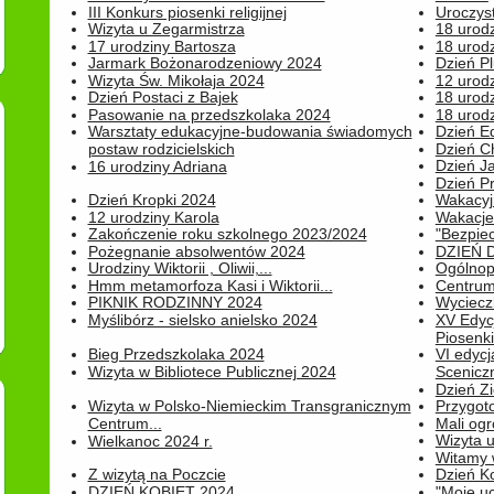
III Konkurs piosenki religijnej
Uroczyst
Wizyta u Zegarmistrza
18 urod
17 urodziny Bartosza
18 urodz
Jarmark Bożonarodzeniowy 2024
Dzień P
Wizyta Św. Mikołaja 2024
12 urod
Dzień Postaci z Bajek
18 urodz
Pasowanie na przedszkolaka 2024
18 urodz
Warsztaty edukacyjne-budowania świadomych
Dzień E
postaw rodzicielskich
Dzień C
Dzień J
16 urodziny Adriana
Dzień P
Dzień Kropki 2024
Wakacyj
12 urodziny Karola
Wakacje 
Zakończenie roku szkolnego 2023/2024
"Bezpiec
Pożegnanie absolwentów 2024
DZIEŃ 
Urodziny Wiktorii , Oliwii,...
Ogólnopo
Hmm metamorfoza Kasi i Wiktorii...
Centrum
PIKNIK RODZINNY 2024
Wyciecz
Myślibórz - sielsko anielsko 2024
XV Edyc
Piosenki.
Bieg Przedszkolaka 2024
VI edyc
Wizyta w Bibliotece Publicznej 2024
Sceniczn
Dzień Z
Wizyta w Polsko-Niemieckim Transgranicznym
Przygot
Centrum...
Mali ogr
Wizyta 
Wielkanoc 2024 r.
Witamy 
Z wizytą na Poczcie
Dzień K
DZIEŃ KOBIET 2024
"Moje uc