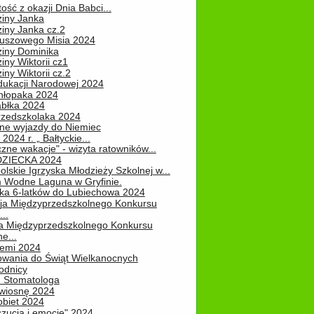
ość z okazji Dnia Babci...
ziny Janka
iny Janka cz.2
luszowego Misia 2024
ziny Dominika
iny Wiktorii cz1
iny Wiktorii cz.2
dukacji Narodowej 2024
hłopaka 2024
abłka 2024
rzedszkolaka 2024
ne wyjazdy do Niemiec
2024 r. „ Bałtyckie...
zne wakacje" - wizyta ratowników...
DZIECKA 2024
lskie Igrzyska Młodzieży Szkolnej w...
 Wodne Laguna w Gryfinie.
ka 6-latków do Lubiechowa 2024
ja Międzyprzedszkolnego Konkursu
..
ja Międzyprzedszkolnego Konkursu
e...
iemi 2024
owania do Świąt Wielkanocnych
odnicy
u Stomatologa
wiosnę 2024
obiet 2024
zucia i emocje" 2024