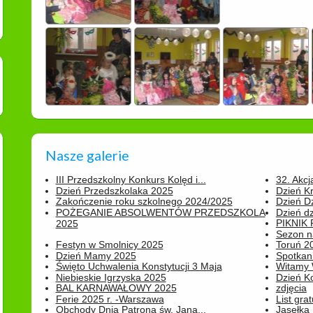
Nasze galerie
III Przedszkolny Konkurs Kolęd i...
32. Akcj
Dzień Przedszkolaka 2025
Dzień K
Zakończenie roku szkolnego 2024/2025
Dzień D
POŻEGANIE ABSOLWENTÓW PRZEDSZKOLA
Dzień d
PIKNIK
2025
Sezon na
Festyn w Smolnicy 2025
Toruń 20
Dzień Mamy 2025
Spotkani
Święto Uchwalenia Konstytucji 3 Maja
Witamy 
Niebieskie Igrzyska 2025
Dzień K
BAL KARNAWAŁOWY 2025
zdjęcia
Ferie 2025 r. -Warszawa
List grat
Obchody Dnia Patrona św. Jana...
Jasełka