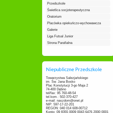
Przedszkole
Świetlica socjoterapeutyczna
Oratorium
Placówka opiekuńczo-wychowawcza
Galerie
Liga Futsal Junior
Strona Parafialna
Niepubliczne Przedszkole
Towarzystwa Salezjańskiego
im. Św. Jana Bosko
Plac Konstytucji 3-go Maja 2
74-400 Dębno
tel/fax: 95 760-48-54
tel.kom.: 502-370-427
e-mail: naszdom@onet.pl
NIP: 597-17-22-201
REGON: 040 014 608-00712
Konto: 09 8355 0009 0043 6476 2000 0001