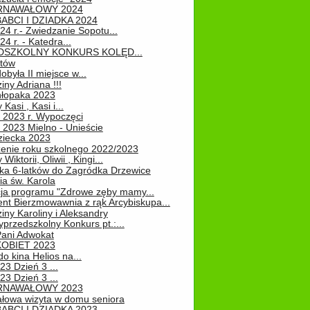
RNAWAŁOWY 2024
ABCI I DZIADKA 2024
24 r.- Zwiedzanie Sopotu...
24 r. - Katedra...
EDSZKOLNY KONKURS KOLĘD...
atów
obyła II miejsce w...
iny Adriana !!!
hłopaka 2023
Kasi , Kasi i...
 2023 r. Wypoczęci
 2023 Mielno - Unieście
ziecka 2023
enie roku szkolnego 2022/2023
Wiktorii, Oliwii , Kingi...
ka 6-latków do Zagródka Drzewice
ia św. Karola
cja programu "Zdrowe zęby mamy...
nt Bierzmowawnia z rąk Arcybiskupa...
iny Karoliny i Aleksandry
przedszkolny Konkurs pt.:...
Pani Adwokat
KOBIET 2023
o kina Helios na...
23 Dzień 3 ...
23 Dzień 3 ...
RNAWAŁOWY 2023
łowa wizyta w domu seniora
ABCI I DZIADKA 2023