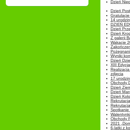
Dzień Niep
Dzień Post
Gratulacje
14 urodzin
DZIEŃ ED
Dzień Prz
Dzień Kro
Z galerii B
Wakacje 2
Zakończen
Pożegnani
Wyniki ko
Dzień Dzi
XIII Edycj
Realizacj
zdjęcia
17 urodzin
Obchody Dn
Dzień Zie
Dzień Mar
Dzień Kolo
Rekrutacj
Rekrutacja
Spotkanie
Walentynk
Obchody P
2021 „Domo
6-latki z 