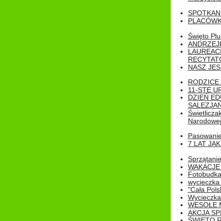
SPOTKAN
PLACÓWK
Święto Pl
ANDRZEJKI
LAUREAC
RECYTATO
NASZ JES
RODZICE 
11-STE U
DZIEŃ E
SALEZJAŃ
Świetlicza
Narodowe
Pasowanie 
7 LAT JA
Sprzątanie
WAKACJE 
Fotobudk
wycieczka
"Cała Pols
Wycieczka
WESOŁE 
AKCJA SP
ŚWIĘTO 