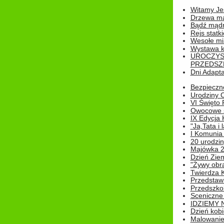
Witamy Jes
Drzewa ma
Bądź mądr
Rejs statk
Wesołe mias
Wystawa k
UROCZYS
PRZEDSZ
Dni Adapt
Bezpieczne
Urodziny O
VI Święto 
Owocowe s
IX Edycja 
"Ja,Tata i 
I Komunia 
20 urodziny
Majówka 
Dzień Ziem
"Żywy obra
Twierdza 
Przedstaw
Przedszkol
Sceniczne
IDZIEMY 
Dzień kobi
Malowanie