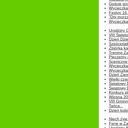
Goście go
Wycieczka 
Festyn 16
"Dni morz
Wycieczka 
Urodziny Ol
VIII Święt
Dzień Dzi
Sześciolat
Zbiórka ka
Trening Za
Pieczemy 
Sceniczne 
Wycieczka
Wycieczka 
Dzień Zie
Wielki czw
Światowy 
Światowy 
Konkurs pl
Wiosna 2
VIII Gminn
Tańca...
Dzień kob
Niech żyje
Ferie w Z
Urodziny K