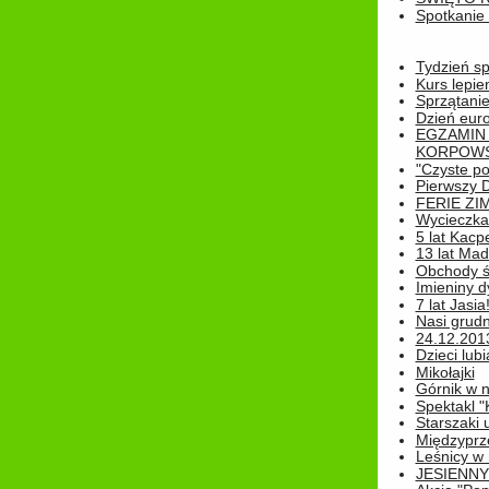
Spotkanie 
Tydzień sp
Kurs lepie
Sprzątanie
Dzień eur
EGZAMIN
KORPOWS
"Czyste po
Pierwszy 
FERIE ZI
Wycieczka 
5 lat Kacp
13 lat Madz
Obchody św
Imieniny d
7 lat Jasia
Nasi grudni
24.12.2013r
Dzieci lubi
Mikołajki
Górnik w 
Spektakl "
Starszaki 
Międzyprze
Leśnicy w
JESIENNY