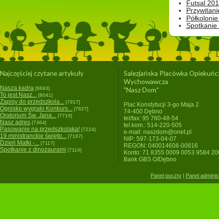
Futsal 201
Przywitani
Półkolonie
Spotkanie
Najczęściej czytane artykuły
Salezjańska Placówka Opiekuńc
Wychowawcza
Nasza kadra
[8693]
"Nasz Dom"
To jest Nasz...
[8041]
Zapisy do przedszkola...
[7917]
Plac Konstytucji 3-go Maja 2
Ognisko wygrało Konkurs...
[7827]
74-400 Dębno
Oratorium Św. Jana...
[7719]
tel/fax: 95 760-48-54
Nasz adres
[7364]
tel.kom.: 514-220-505
Pasowanie na przedszkolaka!
[7224]
e-mail: naszdom@onet.pl
19 ministranckie święto...
[7167]
NIP: 597-173-04-07
Dzień Matki -...
[7117]
REGON: 040014608-00816
Spotkanie z dinozaurami
[7114]
Konto: 71 8355 0009 0053 9584 2
Bank GBS O/Dębno
Panel poczty
|
Panel adminis