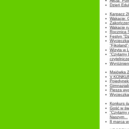
Akcja "Pom
Dzień Edu
Karpacz 2
Wakacje: 
Zakończen
Wakacje n
Rocznica 
Festyn "Dz
Wycieczka
"Fikoland"
Wizyta w L
"Czytamy D
czytelnicze
Wyróżnienie
Majówka 
V KONKUR
Pojedynek
Gimnazjali
Piesza wyc
Wycieczk
Konkurs św
Gość w świe
"Czytamy d
Naszym...
8 marca w