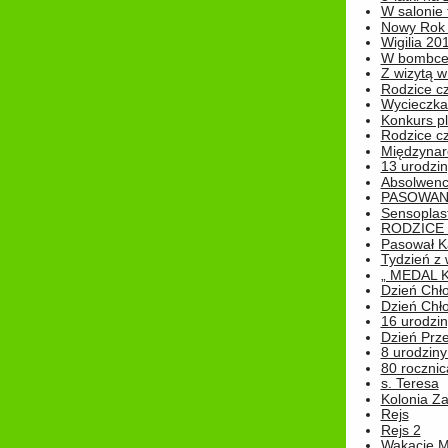
W salonie 
Nowy Rok
Wigilia 20
W bombc
Z wizytą w
Rodzice cz
Wycieczka 
Konkurs pl
Rodzice cz
Międzynar
13 urodzin
Absolwenc
PASOWAN
Sensoplas
RODZICE 
Pasował K
Tydzień z
„ MEDAL 
Dzień Chł
Dzień Chł
16 urodziny
Dzień Prz
8 urodziny 
80 rocznic
s. Teresa
Kolonia Z
Rejs
Rejs 2
Wakacje M