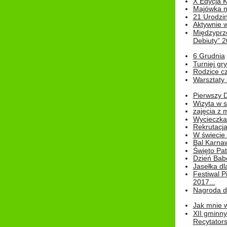
X Edycja K
Majówka n
21 Urodzin
Aktywnie 
Międzyprz
Debiuty” 
6 Grudnia
Turniej gry
Rodzice cz
Warsztaty 
Pierwszy 
Wizyta w s
zajęcia z
Wycieczka
Rekrutacja
W świecie
Bal Karna
Święto Pat
Dzień Babc
Jasełka dla
Festiwal P
2017...
Nagroda dl
Jak mnie w
XII gminn
Recytatorsk