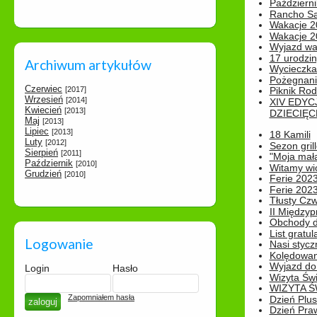
Październi
Rancho Sa
Wakacje 2
Wakacje 20
Wyjazd wak
17 urodzin
Archiwum artykułów
Wycieczka
Pożegnani
Czerwiec
[2017]
Piknik Rod
Wrzesień
[2014]
XIV EDYC
Kwiecień
[2013]
DZIECIĘC
Maj
[2013]
Lipiec
[2013]
18 Kamili
Luty
[2012]
Sezon gri
Sierpień
[2011]
"Moja mał
Październik
[2010]
Witamy wi
Grudzień
[2010]
Ferie 2023
Ferie 2023
Tłusty Cz
II Międzyp
Obchody d
List gratul
Logowanie
Nasi styczn
Kolędowan
Wyjazd do 
Login
Hasło
Wizyta Świ
WIZYTA Ś
Zapomniałem hasła
Dzień Plu
Dzień Pra