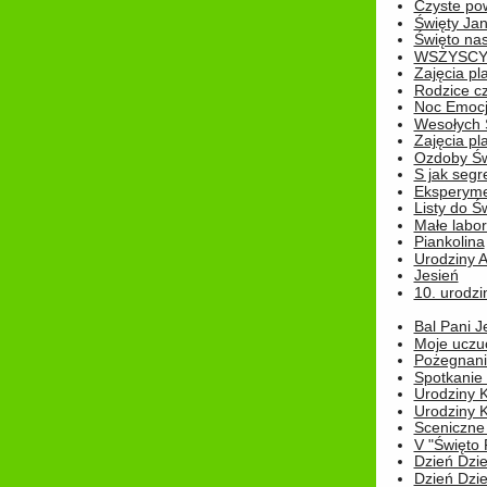
Czyste pow
Święty Ja
Święto na
WSZYSCY 
Zajęcia pl
Rodzice cz
Noc Emocj
Wesołych 
Zajęcia pl
Ozdoby Św
S jak segr
Eksperyme
Listy do Ś
Małe labo
Piankolina
Urodziny A
Jesień
10. urodzin
Bal Pani J
Moje uczu
Pożegnani
Spotkanie
Urodziny K
Urodziny K
Sceniczne
V "Święto 
Dzień Dziec
Dzień Dziec