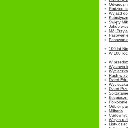
Odwiedzin
Rodzice cz
Wyjazd do
Kubistyczn
Święty Miko
Jakub wice
Mój Przyja
Pasowanie
Pasowanie
100 lat Ni
W 100 rocz
W przedszk
Wystawa kr
Wycieczka
Ruch w życ
Dzień Edu
Wycieczka 
Dzień Prz
Sprzątani
Bezpieczn
Półkolonie
Odbiór pam
Militaria
Cudownyc
Wizyta u d
Listy dziec