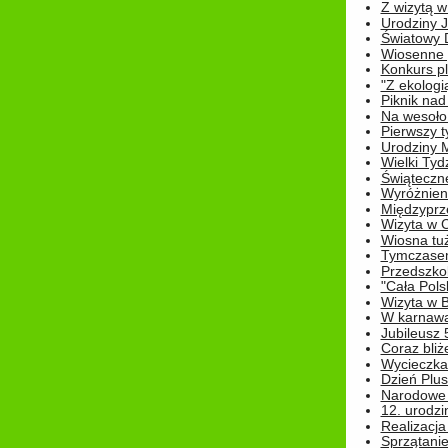
Z wizytą w
Urodziny Ju
Światowy 
Wiosenne 
Konkurs 
"Z ekologią
Piknik nad
Na wesoło
Pierwszy t
Urodziny 
Wielki Tyd
Świąteczne
Wyróżnieni
Międzyprz
Wizyta w 
Wiosna tuż,
Tymczasem 
Przedszkol
"Cała Pols
Wizyta w B
W karnawa
Jubileusz 
Coraz bliż
Wycieczka
Dzień Plus
Narodowe Ś
12. urodzi
Realizacja
Sprzątanie