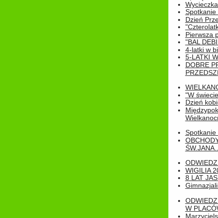
Wycieczka
Spotkanie 
Dzień Prz
"Czterolat
Pierwsza 
"BAL DEB
4-latki w b
5-LATKI W
DOBRE P
PRZEDSZ
WIELKAN
"W świecie
Dzień kobi
Międzypoko
Wielkanoc
Spotkanie 
OBCHODY
ŚW.JANA..
ODWIEDZ
WIGILIA 2
8 LAT JA
Gimnazjali
ODWIEDZ
W PLACÓW
Marzyciels