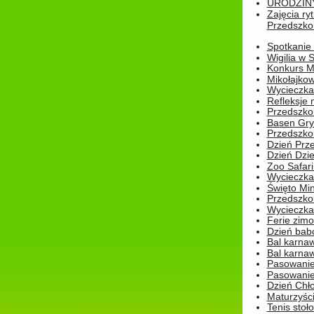
URODZINY 
Zajęcia r
Przedszkol
Spotkanie 
Wigilia w
Konkurs M
Mikołajko
Wycieczka 
Refleksje 
Przedszkol
Basen Gryf
Przedszkol
Dzień Prz
Dzień Dzie
Zoo Safari
Wycieczka 
Święto Min
Przedszkol
Wycieczka
Ferie zim
Dzień babc
Bal karna
Bal karna
Pasowanie
Pasowanie
Dzień Chło
Maturzyśc
Tenis stoł