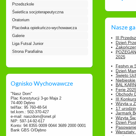
Przedszkole
Świetlica socjoterapeutyczna
Oratorium
Nasze ga
Placówka opiekuńczo-wychowawcza
Galerie
III Przeds
Dzień Prz
Liga Futsal Junior
Zakończen
Strona Parafialna
POŻEGAN
2025
Festyn w 
Dzień Ma
Święto Uch
Niebieskie
Ognisko Wychowawcze
BAL KAR
Ferie 2025
"Nasz Dom"
Obchody Dn
Plac Konstytucji 3-go Maja 2
III Konkurs
74-400 Dębno
Wizyta u 
tel/fax: 95 760-48-54
17 urodzin
tel.kom.: 502-370-427
Jarmark B
e-mail: naszdom@onet.pl
Wizyta Św.
NIP: 597-14-92-617
Dzień Post
Konto: 94 8355 0009 0044 3689 2000 0001
Pasowanie
Bank GBS O/Dębno
Warsztaty