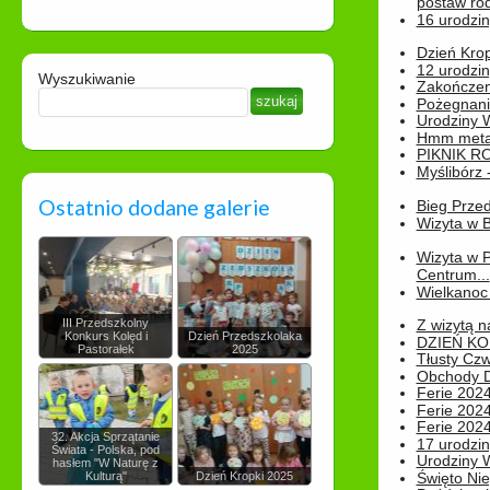
postaw rod
16 urodzin
Dzień Kro
12 urodzin
Wyszukiwanie
Zakończen
Pożegnani
Urodziny Wik
Hmm metamo
PIKNIK R
Myślibórz 
Ostatnio dodane galerie
Bieg Prze
Wizyta w B
Wizyta w 
Centrum...
Wielkanoc 
III Przedszkolny
Z wizytą n
Konkurs Kolęd i
Dzień Przedszkolaka
DZIEŃ KO
Pastorałek
2025
Tłusty Cz
Obchody Dn
Ferie 2024
Ferie 2024
Ferie 2024
32. Akcja Sprzątanie
17 urodzin
Świata - Polska, pod
Urodziny W
hasłem "W Naturę z
Kulturą"
Dzień Kropki 2025
Święto Nie