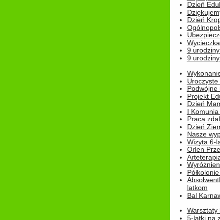
Dzień Edu
Dziękuje
Dzień Kro
Ogólnopol
Ubezpiecz
Wycieczka
9 urodziny
9 urodziny
Wykonanie 
Uroczyste
Podwójne u
Projekt E
Dzień Mam
I Komunia S
Praca zdal
Dzień Ziem
Nasze wypi
Wizyta 6-l
Orlen Prz
Arteterapi
Wyróżnieni
Półkoloni
Absolwent
latkom
Bal Karna
Warsztaty
5-latki na