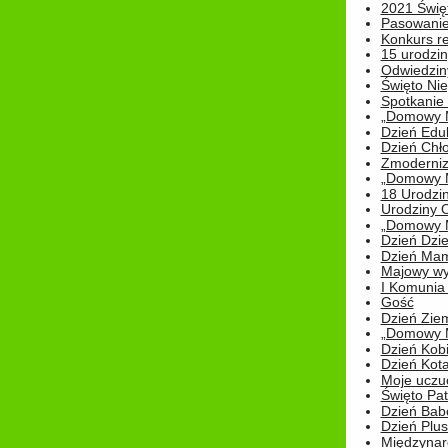
2021 Świe
Pasowanie
Konkurs re
15 urodzin
Odwiedziny
Święto Nie
Spotkanie 
„Domowy Mi
Dzień Edu
Dzień Chł
Zmoderniz
„Domowy Mi
18 Urodzin
Urodziny Ol
„Domowy Mi
Dzień Dzie
Dzień Mam
Majowy wy
I Komunia S
Gość
Dzień Zie
„Domowy Mi
Dzień Kob
Dzień Kot
Moje uczuc
Święto Pat
Dzień Babc
Dzień Plu
Międzynar