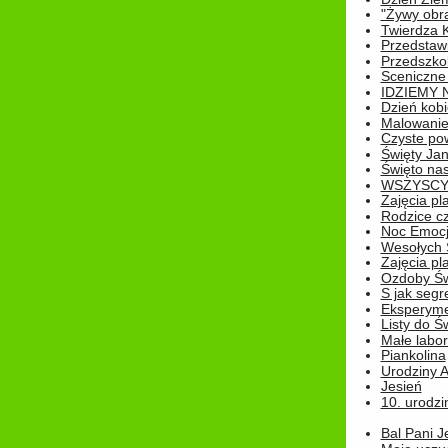
"Żywy obra
Twierdza 
Przedstaw
Przedszkol
Sceniczne
IDZIEMY 
Dzień kobi
Malowanie
Czyste pow
Święty Ja
Święto na
WSZYSCY 
Zajęcia pl
Rodzice cz
Noc Emocj
Wesołych 
Zajęcia pl
Ozdoby Św
S jak segr
Eksperyme
Listy do Ś
Małe labo
Piankolina
Urodziny A
Jesień
10. urodzin
Bal Pani J