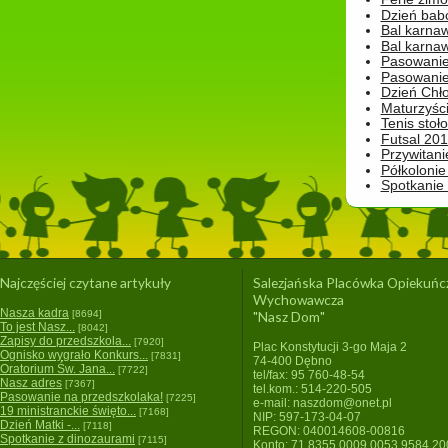
Dzień babc
Bal karna
Bal karna
Pasowanie
Pasowanie
Dzień Chło
Maturzyśc
Tenis stoł
Futsal 201
Przywitani
Półkolonie
Spotkanie
Najczęściej czytane artykuły
Salezjańska Placówka Opiekuńc
Wychowawcza
Nasza kadra
[8694]
"Nasz Dom"
To jest Nasz...
[8042]
Zapisy do przedszkola...
[7920]
Plac Konstytucji 3-go Maja 2
Ognisko wygrało Konkurs...
[7831]
74-400 Dębno
Oratorium Św. Jana...
[7722]
tel/fax: 95 760-48-54
Nasz adres
[7367]
tel.kom.: 514-220-505
Pasowanie na przedszkolaka!
[7225]
e-mail: naszdom@onet.pl
19 ministranckie święto...
[7168]
NIP: 597-173-04-07
Dzień Matki -...
[7118]
REGON: 040014608-00816
Spotkanie z dinozaurami
[7115]
Konto: 71 8355 0009 0053 9584 2