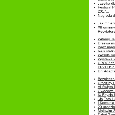
Jasełka dla
Festiwal P
2017...
Nagroda dl
Jak mnie w
XII gminn
Recytatorsk
Witamy Jes
Drzewa ma
Bądź mądr
Rejs statk
Wesołe mias
Wystawa k
UROCZYS
PRZEDSZ
Dni Adapt
Bezpieczne
Urodziny O
VI Święto 
Owocowe s
IX Edycja 
"Ja,Tata i 
I Komunia 
20 urodziny
Majówka 
Dzień Ziem