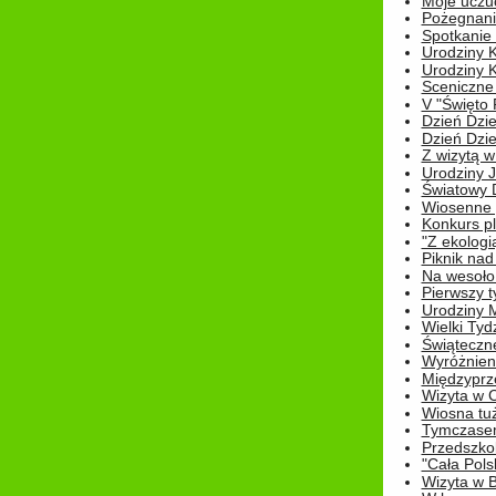
Moje uczu
Pożegnani
Spotkanie
Urodziny K
Urodziny K
Sceniczne
V "Święto 
Dzień Dziec
Dzień Dziec
Z wizytą w
Urodziny Ju
Światowy 
Wiosenne 
Konkurs 
"Z ekologią
Piknik nad
Na wesoło
Pierwszy t
Urodziny 
Wielki Tyd
Świąteczne
Wyróżnieni
Międzyprz
Wizyta w 
Wiosna tuż,
Tymczasem 
Przedszkol
"Cała Pols
Wizyta w B