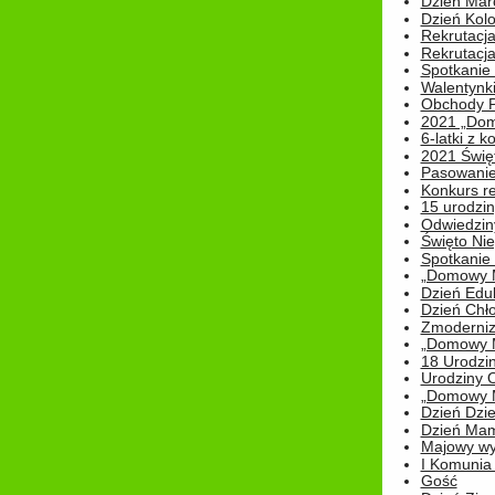
Dzień Mar
Dzień Kolo
Rekrutacj
Rekrutacja
Spotkanie
Walentynk
Obchody P
2021 „Domo
6-latki z 
2021 Świe
Pasowanie
Konkurs re
15 urodzin
Odwiedziny
Święto Nie
Spotkanie 
„Domowy Mi
Dzień Edu
Dzień Chł
Zmoderniz
„Domowy Mi
18 Urodzin
Urodziny Ol
„Domowy Mi
Dzień Dzie
Dzień Mam
Majowy wy
I Komunia S
Gość