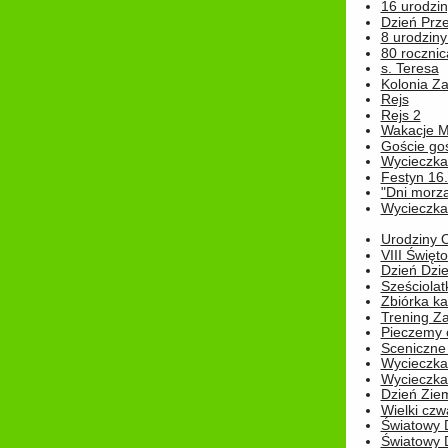
16 urodziny
Dzień Prz
8 urodziny 
80 rocznic
s. Teresa
Kolonia Z
Rejs
Rejs 2
Wakacje M
Goście go
Wycieczka 
Festyn 16
"Dni morz
Wycieczka 
Urodziny Ol
VIII Święt
Dzień Dzi
Sześciolat
Zbiórka ka
Trening Za
Pieczemy 
Sceniczne 
Wycieczka
Wycieczka 
Dzień Zie
Wielki czw
Światowy 
Światowy 