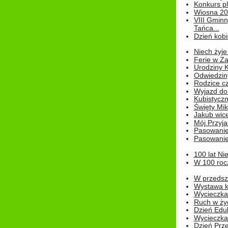
Konkurs pl
Wiosna 2
VIII Gminn
Tańca...
Dzień kob
Niech żyje
Ferie w Z
Urodziny K
Odwiedzin
Rodzice cz
Wyjazd do
Kubistyczn
Święty Miko
Jakub wice
Mój Przyja
Pasowanie
Pasowanie
100 lat Ni
W 100 rocz
W przedszk
Wystawa kr
Wycieczka
Ruch w życ
Dzień Edu
Wycieczka 
Dzień Prz