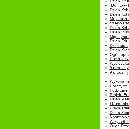
Dzień Zie
„Domowy Mi
Dzień Kob
Dzień Kot
Moje uczuc
Święto Pat
Dzień Babc
Dzień Plu
Międzynar
Dzień Edu
Dziękuje
Dzień Kro
Ogólnopol
Ubezpiecz
Wycieczka
9 urodziny
9 urodziny
Wykonanie 
Uroczyste
Podwójne u
Projekt E
Dzień Mam
I Komunia S
Praca zdal
Dzień Ziem
Nasze wypi
Wizyta 6-l
Orlen Prz