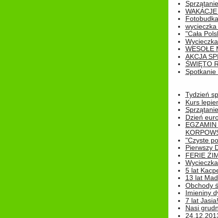
Sprzątanie
WAKACJE 
Fotobudk
wycieczka
"Cała Pols
Wycieczka
WESOŁE 
AKCJA SP
ŚWIĘTO 
Spotkanie 
Tydzień sp
Kurs lepie
Sprzątanie
Dzień eur
EGZAMIN
KORPOWS
"Czyste po
Pierwszy 
FERIE ZI
Wycieczka 
5 lat Kacp
13 lat Madz
Obchody św
Imieniny d
7 lat Jasia
Nasi grudni
24.12.2013r