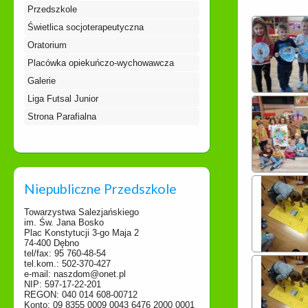
Przedszkole
Świetlica socjoterapeutyczna
Oratorium
Placówka opiekuńczo-wychowawcza
Galerie
Liga Futsal Junior
Strona Parafialna
Niepubliczne Przedszkole
Towarzystwa Salezjańskiego
im. Św. Jana Bosko
Plac Konstytucji 3-go Maja 2
74-400 Dębno
tel/fax: 95 760-48-54
tel.kom.: 502-370-427
e-mail: naszdom@onet.pl
NIP: 597-17-22-201
REGON: 040 014 608-00712
Konto: 09 8355 0009 0043 6476 2000 0001