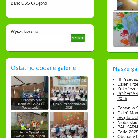
Bank GBS O/Dębno
Wyszukiwanie
Ostatnio dodane galerie
Nasze ga
III Przeds
Dzień Prz
Zakończen
POŻEGAN
2025
III Przedszkolny
Konkurs Kolęd i
Dzień Przedszkolaka
Festyn w 
Pastorałek
2025
Dzień Ma
Święto Uch
Niebieskie
BAL KAR
Ferie 2025
32. Akcja Sprzątanie
Świata - Polska, pod
Obchody Dn