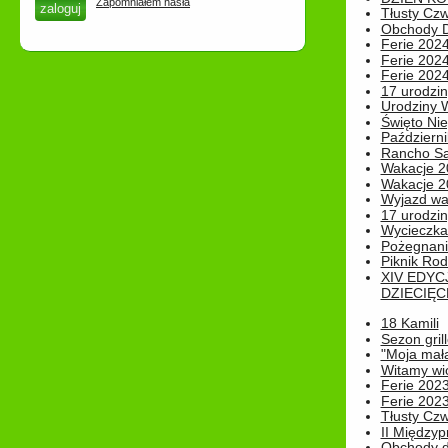
Zapomniałem hasła
Tłusty Cz
Obchody Dn
Ferie 2024
Ferie 2024
Ferie 2024
17 urodzin
Urodziny W
Święto Nie
Październi
Rancho Sa
Wakacje 2
Wakacje 20
Wyjazd wak
17 urodzin
Wycieczka
Pożegnani
Piknik Rod
XIV EDYC
DZIECIĘC
18 Kamili
Sezon gri
"Moja mał
Witamy wi
Ferie 2023
Ferie 2023
Tłusty Cz
II Międzyp
Obchody d