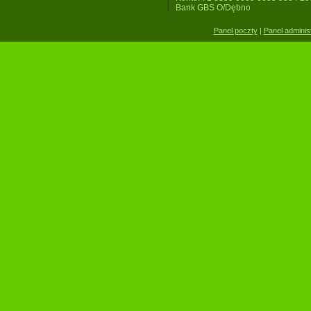
Bank GBS O/Dębno
Panel poczty
|
Panel adminis