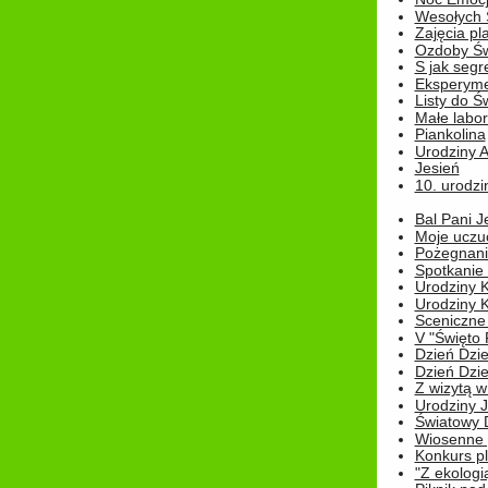
Wesołych 
Zajęcia pl
Ozdoby Św
S jak segr
Eksperyme
Listy do Ś
Małe labo
Piankolina
Urodziny A
Jesień
10. urodzin
Bal Pani J
Moje uczu
Pożegnani
Spotkanie
Urodziny K
Urodziny K
Sceniczne
V "Święto 
Dzień Dziec
Dzień Dziec
Z wizytą w
Urodziny Ju
Światowy 
Wiosenne 
Konkurs 
"Z ekologią