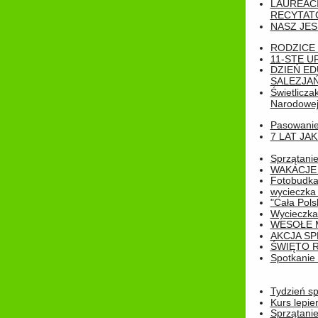
LAUREAC
RECYTATO
NASZ JES
RODZICE 
11-STE U
DZIEŃ E
SALEZJAŃ
Świetlicza
Narodowe
Pasowanie 
7 LAT JA
Sprzątanie
WAKACJE 
Fotobudk
wycieczka
"Cała Pols
Wycieczka
WESOŁE 
AKCJA SP
ŚWIĘTO 
Spotkanie 
Tydzień sp
Kurs lepie
Sprzątanie