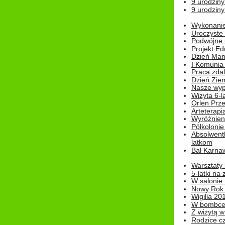
9 urodziny
9 urodziny
Wykonanie 
Uroczyste
Podwójne u
Projekt E
Dzień Mam
I Komunia S
Praca zdal
Dzień Ziem
Nasze wypi
Wizyta 6-l
Orlen Prz
Arteterapi
Wyróżnieni
Półkoloni
Absolwent
latkom
Bal Karna
Warsztaty
5-latki na
W salonie 
Nowy Rok
Wigilia 20
W bombc
Z wizytą w
Rodzice cz