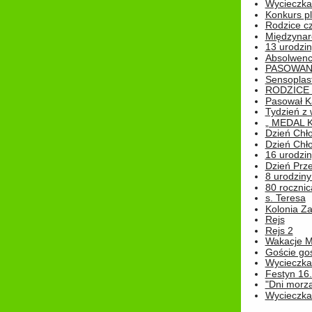
Wycieczka 
Konkurs pl
Rodzice cz
Międzynar
13 urodzin
Absolwenc
PASOWAN
Sensoplas
RODZICE 
Pasował K
Tydzień z
„ MEDAL 
Dzień Chł
Dzień Chł
16 urodziny
Dzień Prz
8 urodziny 
80 rocznic
s. Teresa
Kolonia Z
Rejs
Rejs 2
Wakacje M
Goście go
Wycieczka 
Festyn 16
"Dni morz
Wycieczka 