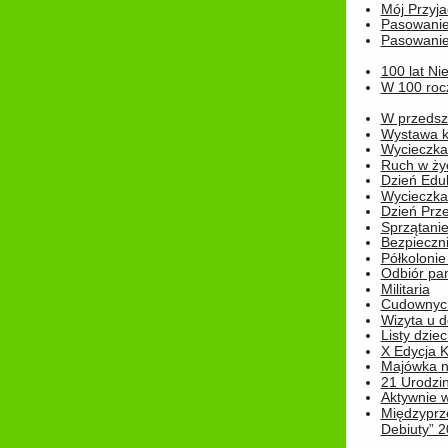
Mój Przyja
Pasowanie
Pasowanie
100 lat Ni
W 100 rocz
W przedszk
Wystawa kr
Wycieczka
Ruch w życ
Dzień Edu
Wycieczka 
Dzień Prz
Sprzątani
Bezpieczn
Półkolonie
Odbiór pam
Militaria
Cudownyc
Wizyta u d
Listy dziec
X Edycja K
Majówka n
21 Urodzin
Aktywnie 
Międzyprz
Debiuty” 