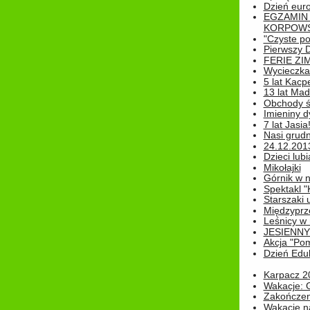
Dzień eur
EGZAMIN
KORPOWS
"Czyste po
Pierwszy 
FERIE ZI
Wycieczka 
5 lat Kacp
13 lat Madz
Obchody św
Imieniny d
7 lat Jasia
Nasi grudni
24.12.2013r
Dzieci lubi
Mikołajki
Górnik w 
Spektakl "
Starszaki 
Międzyprze
Leśnicy w
JESIENNY
Akcja "Pom
Dzień Edu
Karpacz 2
Wakacje: 
Zakończen
Wakacje n