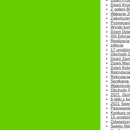
Dzień Prz
Dzień Kro
Z galerii B
Wakacje 2
Zakończen
Pożegnani
Wyniki ko
Dzień Dzi
XIII Edycj
Realizacj
zdjęcia
17 urodzin
Obchody Dn
Dzień Zie
Dzień Mar
Dzień Kolo
Rekrutacj
Rekrutacja
Spotkanie
Walentynk
Obchody P
2021 „Domo
6-latki z 
2021 Świe
Pasowanie
Konkurs re
15 urodzin
Odwiedziny
Święto Nie