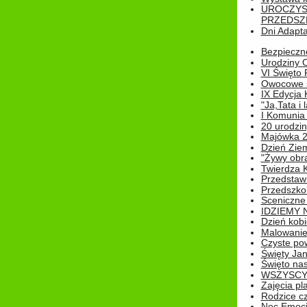
UROCZYS
PRZEDSZ
Dni Adapt
Bezpieczne
Urodziny O
VI Święto 
Owocowe s
IX Edycja 
"Ja,Tata i 
I Komunia 
20 urodziny
Majówka 
Dzień Ziem
"Żywy obra
Twierdza 
Przedstaw
Przedszkol
Sceniczne
IDZIEMY 
Dzień kobi
Malowanie
Czyste pow
Święty Ja
Święto na
WSZYSCY 
Zajęcia pl
Rodzice cz
Noc Emocj