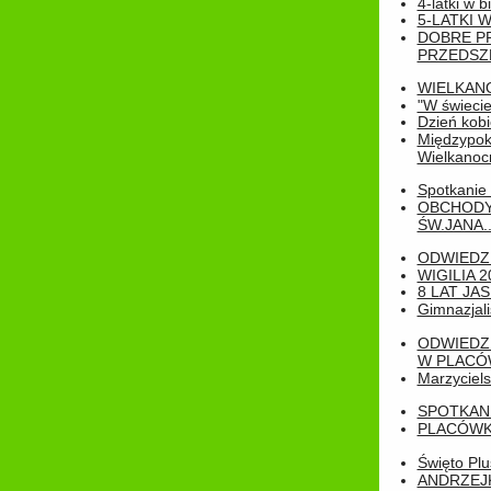
4-latki w b
5-LATKI W
DOBRE P
PRZEDSZ
WIELKAN
"W świecie
Dzień kobi
Międzypoko
Wielkanoc
Spotkanie 
OBCHODY
ŚW.JANA..
ODWIEDZ
WIGILIA 2
8 LAT JA
Gimnazjali
ODWIEDZ
W PLACÓW
Marzyciels
SPOTKAN
PLACÓWK
Święto Pl
ANDRZEJKI