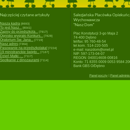
Najczęściej czytane artykuły
Salezjańska Placówka Opiekuńc
Wychowawcza
Nasza kadra
[8693]
"Nasz Dom"
To jest Nasz...
[8041]
Zapisy do przedszkola...
[7917]
Plac Konstytucji 3-go Maja 2
Ognisko wygrało Konkurs...
[7828]
74-400 Dębno
Oratorium Św. Jana...
[7719]
tel/fax: 95 760-48-54
Nasz adres
[7364]
tel.kom.: 514-220-505
Pasowanie na przedszkolaka!
[7224]
e-mail: naszdom@onet.pl
19 ministranckie święto...
[7167]
NIP: 597-173-04-07
Dzień Matki -...
[7117]
REGON: 040014608-00816
Spotkanie z dinozaurami
[7114]
Konto: 71 8355 0009 0053 9584 2
Bank GBS O/Dębno
Panel poczty
|
Panel adminis