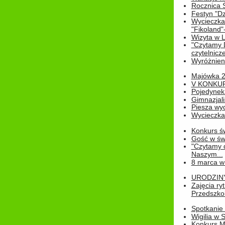
Rocznica 
Festyn "Dz
Wycieczka
"Fikoland"
Wizyta w L
"Czytamy D
czytelnicze
Wyróżnienie
Majówka 
V KONKUR
Pojedynek
Gimnazjali
Piesza wyc
Wycieczk
Konkurs św
Gość w świe
"Czytamy d
Naszym...
8 marca w
URODZINY 
Zajęcia r
Przedszkol
Spotkanie 
Wigilia w
Konkurs M