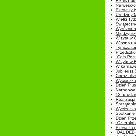
Piknik nad
Na wesoło
Pierwszy t
Urodziny 
Wielki Tyd
Świąteczne
Wyróżnieni
Międzyprz
Wizyta w 
Wiosna tuż,
Tymczasem 
Przedszkol
"Cała Pols
Wizyta w B
W karnawa
Jubileusz 
Coraz bliż
Wycieczka
Dzień Plus
Narodowe Ś
12. urodzi
Realizacja
Sprzątanie
Wycieczka
Spotkanie 
Dzień Prz
"Czterolat
Pierwsza 
"BAL DEB