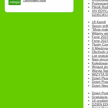
Zapomniałem hasła
Pożegnani
Piknik Rod
XIV EDYC
DZIECIĘC
18 Kamili
Sezon gri
"Moja mał
Witamy wi
Ferie 2023
Ferie 2023
Tłusty Cz
II Międzyp
Obchody d
List gratul
Nasi styczn
Kolędowan
Wyjazd do 
Wizyta Świ
WIZYTA Ś
Dzień Plu
Dzień Pra
Dzień Niep
Dzień Post
Gratulacje
14 urodzin
DZIEŃ ED