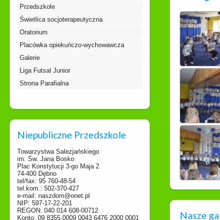
Przedszkole
Świetlica socjoterapeutyczna
Oratorium
Placówka opiekuńczo-wychowawcza
Galerie
Liga Futsal Junior
Strona Parafialna
Niepubliczne Przedszkole
Towarzystwa Salezjańskiego
im. Św. Jana Bosko
Plac Konstytucji 3-go Maja 2
74-400 Dębno
tel/fax: 95 760-48-54
tel.kom.: 502-370-427
e-mail: naszdom@onet.pl
NIP: 597-17-22-201
REGON: 040 014 608-00712
Nasze ga
Konto: 09 8355 0009 0043 6476 2000 0001