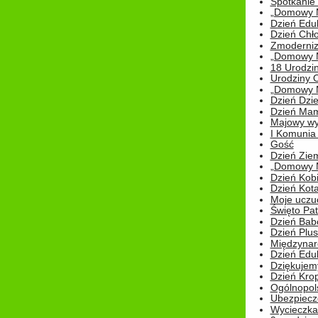
Spotkanie 
„Domowy Mi
Dzień Edu
Dzień Chł
Zmoderniz
„Domowy Mi
18 Urodzin
Urodziny Ol
„Domowy Mi
Dzień Dzie
Dzień Mam
Majowy wy
I Komunia S
Gość
Dzień Zie
„Domowy Mi
Dzień Kob
Dzień Kot
Moje uczuc
Święto Pat
Dzień Babc
Dzień Plu
Międzynar
Dzień Edu
Dziękuje
Dzień Kro
Ogólnopol
Ubezpiecz
Wycieczka