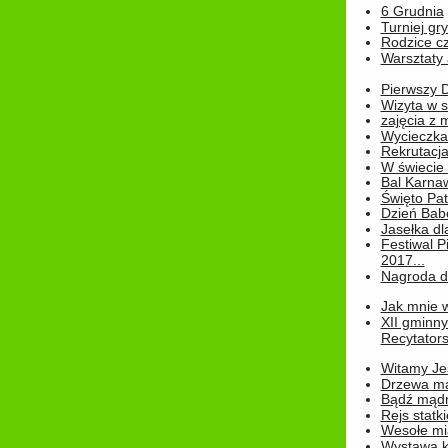
6 Grudnia
Turniej gry
Rodzice cz
Warsztaty 
Pierwszy 
Wizyta w s
zajęcia z
Wycieczka
Rekrutacja
W świecie
Bal Karna
Święto Pat
Dzień Babc
Jasełka dla
Festiwal P
2017...
Nagroda dl
Jak mnie w
XII gminn
Recytatorsk
Witamy Jes
Drzewa ma
Bądź mądr
Rejs statk
Wesołe mias
Wystawa k