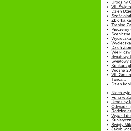
Urodziny Ol
VIII Święt
Dzień Dzi
Sześciolat
Zbiórka ka
Trening Za
Pieczemy 
Sceniczne 
Wycieczka
Wycieczka 
Dzień Zie
Wielki czw
Światowy 
Światowy 
Konkurs pl
Wiosna 2
VIII Gminn
Tańca...
Dzień kob
Niech żyje
Ferie w Z
Urodziny K
Odwiedzin
Rodzice cz
Wyjazd do
Kubistyczn
Święty Miko
Jakub wice