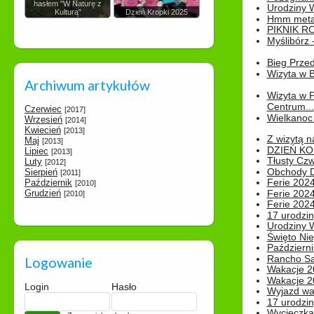
hasłem "W Naturę z
Urodziny Wik
Kulturą"
Dzień Kropki 2025
Hmm metamo
PIKNIK R
Myślibórz 
Bieg Prze
Wizyta w B
Archiwum artykułów
Wizyta w 
Centrum...
Czerwiec
[2017]
Wielkanoc 
Wrzesień
[2014]
Kwiecień
[2013]
Z wizytą n
Maj
[2013]
DZIEŃ KO
Lipiec
[2013]
Tłusty Cz
Luty
[2012]
Obchody Dn
Sierpień
[2011]
Ferie 2024
Październik
[2010]
Grudzień
Ferie 2024
[2010]
Ferie 2024
17 urodzin
Urodziny W
Święto Nie
Październi
Rancho Sa
Logowanie
Wakacje 2
Wakacje 20
Login
Hasło
Wyjazd wak
17 urodzin
Wycieczka