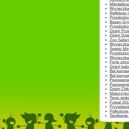
Mikołajko
Wycieczka 
Refleksje 
Przedszkol
Basen Gryf
Przedszkol
Dzień Prz
Dzień Dzie
Zoo Safari
Wycieczka 
Święto Min
Przedszkol
Wycieczka
Ferie zim
Dzień babc
Bal karna
Bal karna
Pasowanie
Pasowanie
Dzień Chło
Maturzyśc
Tenis stoł
Futsal 201
Przywitani
Półkolonie
Spotkanie