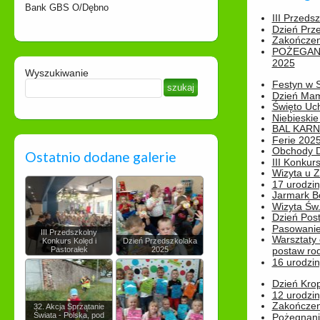
Bank GBS O/Dębno
III Przeds
Dzień Prz
Zakończen
POŻEGAN
2025
Wyszukiwanie
Festyn w 
Dzień Ma
Święto Uch
Niebieskie
BAL KAR
Ferie 2025
Obchody Dn
Ostatnio dodane galerie
III Konkurs
Wizyta u 
17 urodzin
Jarmark B
Wizyta Św.
Dzień Post
Pasowanie
III Przedszkolny
Warsztaty
Konkurs Kolęd i
Dzień Przedszkolaka
Pastorałek
2025
postaw rod
16 urodzin
Dzień Kro
12 urodzin
Zakończen
32. Akcja Sprzątanie
Świata - Polska, pod
Pożegnani